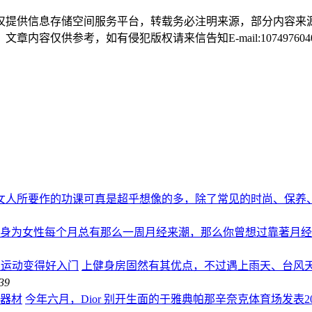
仅提供信息存储空间服务平台，转载务必注明来源，部分内容来
仅供参考，如有侵犯版权请来信告知E-mail:1074976040@
女人所要作的功课可真是超乎想像的多，除了常见的时尚、保养
身为女性每个月总有那么一周月经来潮，那么你曾想过靠著月
让居家运动变得好入门
上健身房固然有其优点，不过遇上雨天、台风
39
身器材
今年六月，Dior 别开生面的于雅典帕那辛奈克体育场发表2022早春大