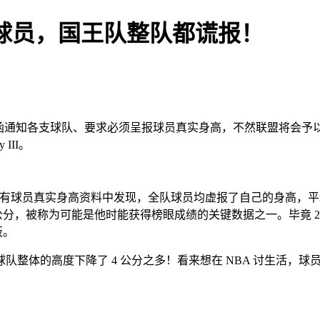
的球员，国王队整队都谎报！
发函通知各支球队、要求必须呈报球员真实身高，不然联盟将会
III。
所有球员真实身高资料中发现，全队球员均虚报了自己的身高，平均虚报了至少 
8 公分，被称为可能是他时能获得榜眼成绩的关键数据之一。毕竟 2
板。
体的高度下降了 4 公分之多！看来想在 NBA 讨生活，球