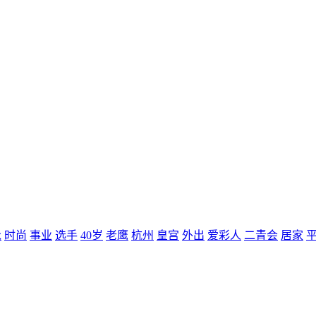
泳
时尚
事业
选手
40岁
老鹰
杭州
皇宫
外出
爱彩人
二青会
居家