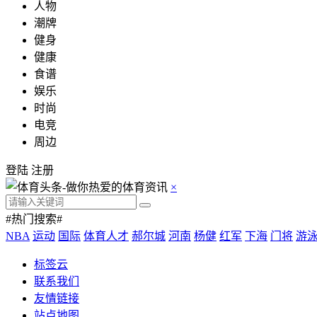
人物
潮牌
健身
健康
食谱
娱乐
时尚
电竞
周边
登陆
注册
×
#热门搜索#
NBA
运动
国际
体育人才
郝尔城
河南
杨健
红军
下海
门将
游
标签云
联系我们
友情链接
站点地图