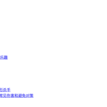
乐趣
形杀手
常见伤害和避免对策