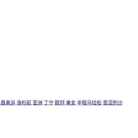
平昌奥运
洛杉矶
亚洲
丁宁
欧冠
美女
半程马拉松
苦涩的沙