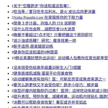
1
关于“空腹跑步”你该知道这些事！
2
吃当季／夏日吃冬瓜利水、退火 皮比瓜肉更消暑
3
Aisha Praught-Leer 在家锻炼你的下肢力量
4
简单３步计画，向恼人的 ITB 说掰掰
5
没什么吃也会胖…减肥饮食10大迷思
6
晚餐不要超过7点才吃？只要把握这个原则即可
7
该少油或低糖？ 研究：瘦身效果一样
8
新手适用-居家腿部训练
9
健身你应该知道的9种蔬菜
10
肺炎来袭好想外出运动！运动懒人包教你在家也能享受
1
没本钱受伤给高年级重训新生入门3提醒
2
健身族增肌减脂 蛋是平价完美食物
3
运动缓解焦虑有效吗？医：可能反而变成焦虑来源之一
4
要怎么跑更快又不会受伤呢？跑步小技巧：脚步篇
5
体型纤瘦内脏脂肪仍过高？ 医师：这样吃动有助减少隐
6
提升表现、预防伤害、减缓疼痛，运动肌内效贴扎,路跑
7
冰敷可以帮助身体恢复？事实或许并非如此