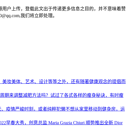
源用户上传，登载此文出于传递更多信息之目的，并不意味着赞
qq.com,我们将立即处理。
、美妆美体、艺术、设计等等之外，还有随著健康观念的提倡而
经周期来调整减肥方法吗？试过了各式各样的瘦身秘诀，有时瘦
天、疫情严峻时刻，或者纯粹犯懒不想从家里移动到健身房，运
秀，创意总监 Maria Grazia Chiuri 顺势推出全新 Dior