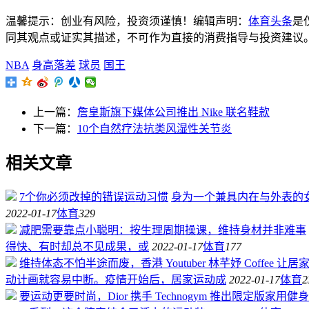
温馨提示：创业有风险，投资须谨慎！编辑声明：
体育头条
是
同其观点或证实其描述，不可作为直接的消费指导与投资建议。文章内容
NBA
身高落差
球员
国王
上一篇：
詹皇斯旗下媒体公司推出 Nike 联名鞋款
下一篇：
10个自然疗法抗类风湿性关节炎
相关文章
7个你必须改掉的错误运动习惯
身为一个兼具内在与外表的
2022-01-17
体育
329
减肥需要靠点小聪明：按生理周期操课，维持身材并非难事
得快、有时却总不见成果，或
2022-01-17
体育
177
维持体态不怕半途而废，香港 Youtuber 林芊妤 Coffee 
动计画就容易中断。疫情开始后，居家运动成
2022-01-17
体育
2
要运动更要时尚，Dior 携手 Technogym 推出限定版家用健