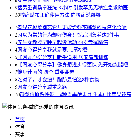
8
女生健身正流行 快揪妳闺蜜动起来
9
猛男重训桑拿狂练 3 小时 引发罕见无精症急求助医
10
酸痛贴布正确使用方法 向酸痛说掰掰
1
煮绿花椰菜别忘它！更能增强花椰菜的抗癌化合物
2
习以为常的行为却好伤身！饭后别急着这9件事
3
养生女教授早睡早起做运动 43岁竟罹肺癌
4
网友心得分享我就是要.....蜜桃臀
5
【网友心得分享】新手适用-居家肩部训练
6
【网友心得分享】健身想进步得更快 先开始练腿吧
7
健身计画的 四个 重要要素
8
吃对了，才会瘦！脂肪最怕这8种食物
9
网友心得分享减重之路
10
趁菜价崩跌快吃！4种当季蔬果 维生素C比苹果还高
首页
体育
赛事