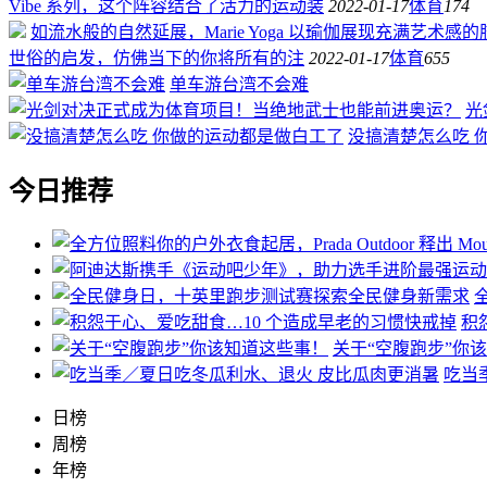
Vibe 系列，这个阵容结合了活力的运动装
2022-01-17
体育
174
如流水般的自然延展，Marie Yoga 以瑜伽展现充满艺术感
世俗的启发，仿佛当下的你将所有的注
2022-01-17
体育
655
单车游台湾不会难
光
没搞清楚怎么吃 
今日推荐
积
关于“空腹跑步”你
吃当
日榜
周榜
年榜