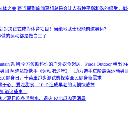
的肢体之美
每当提到瑜伽冥想总是会让人有种平衡和谐的感受，似
剑对决正式成为体育项目！当绝地武士也能前进奥运？
你做的运动都是做白工了
全方位照料你的户外衣食起居，Prada Outdoor 释出 Mou
阿迪达斯携手《运动吧少年》，助力选手进阶最强运动男
全民健身日，十英里跑步测试赛探索全民健身新需求
怨于心、爱吃甜食…10 个造成早老的习惯快戒掉
该知道这些事！
季／夏日吃冬瓜利水、退火 皮比瓜肉更消暑