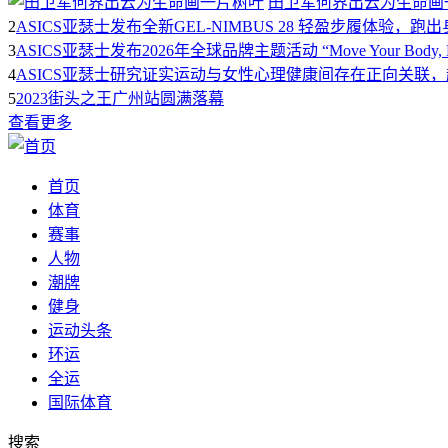
田卫军何界出云为生命画
2
ASICS亚瑟士发布全新GEL-NIMBUS 28 轻盈步履体验，跑
3
ASICS亚瑟士发布2026年全球品牌主题活动 “Move Your Body, 
4
ASICS亚瑟士研究证实运动与女性心理健康间存在正向关联
5
2023街头之王广州站圆满落幕
查看更多
首页
体育
赛事
人物
潮牌
健身
运动头条
环运
全运
国际体育
搜索