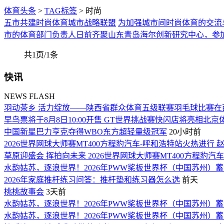
体育头条
>
TAG标签
> 时尚
五市共建时尚体育城市战略联盟
为加强城市间时尚体育的交流
市的体育部门负责人日前齐聚山东青岛海尔创新研究中心，参
共1页/1条
快讯
NEWS FLASH
羽动茶乡 活力绽放——陕西省群众体育五级联赛羽毛球比赛在
早鸟票将于8月8日10:00开售 GT世界挑战赛快闪店将亮相北
中国新星巴力亨克夺得WBO东方超轻量级冠军
20小时前
2026世界网球大师赛MT400方程豹汽车-呼和浩特站火热进行
草原迎盛会 挥拍向未来 2026世界网球大师赛MT400方程豹汽
水韵姑苏，逐浪世界！2026年PWW桨板世界杯（中国苏州）
2026年家庭推杆练习问答：推杆垫和练习器怎么选
前天
桃桃故事会
3天前
水韵姑苏，逐浪世界！2026年PWW桨板世界杯（中国苏州）
水韵姑苏，逐浪世界！2026年PWW桨板世界杯（中国苏州）