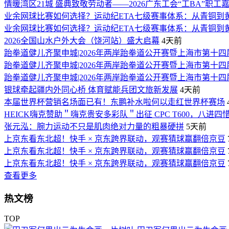
情暖湾区21城 盛典致敬劳动者——2026广东工会“工BA”职
业余网球比赛如何选择？运动纪ETA七级赛事体系：从青铜到
业余网球比赛如何选择？运动纪ETA七级赛事体系：从青铜到
2026全国山水户外大会（饶河站）盛大启幕
4天前
跆拳道健儿齐聚申城|2026年两岸跆拳道公开赛暨上海市第十
跆拳道健儿齐聚申城|2026年两岸跆拳道公开赛暨上海市第十
跆拳道健儿齐聚申城|2026年两岸跆拳道公开赛暨上海市第十
银球牵起疆内外同心桥 体育赋能兵团文旅新发展
4天前
本届世界杯营销名场面已有！东鹏补水啦何以走红世界杯赛场
HEICK嗨克赞助＂嗨克贵安多彩队＂出征 CPC T600，八进
张元泓：腕力运动不只是肌肉绝对力量的粗暴硬拼
5天前
上京东看东北超！快手 × 京东跨界联动，观赛猜球赢翻倍京豆
上京东看东北超！快手 × 京东跨界联动，观赛猜球赢翻倍京豆
上京东看东北超！快手 × 京东跨界联动，观赛猜球赢翻倍京豆
查看更多
热文榜
TOP