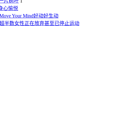
一片树叶
1
出身心愉悦
Move Your Mind好动好生动
，超半数女性正在放弃甚至已停止运动