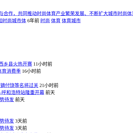
与合作，共同推动时尚体育产业繁荣发展、不断扩大城市时尚体
加时尚城市体
6年前
时尚
体育
体育城市
西乡县火热开赛
11小时前
京体育消费季
16小时前
 赵镝付饶等名将过关
21小时前
车-呼和浩特站隆重开幕
前天
蓄势待发
前天
蓄势待发
3天前
蓄势待发
3天前