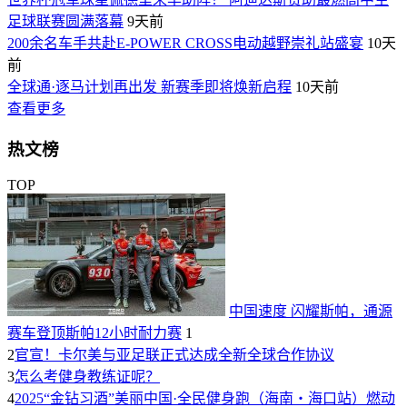
足球联赛圆满落幕
9天前
200余名车手共赴E-POWER CROSS电动越野崇礼站盛宴
10天
前
全球通·逐马计划再出发 新赛季即将焕新启程
10天前
查看更多
热文榜
TOP
中国速度 闪耀斯帕，通源
赛车登顶斯帕12小时耐力赛
1
2
官宣！卡尔美与亚足联正式达成全新全球合作协议
3
怎么考健身教练证呢？
4
2025“金钻习酒”美丽中国·全民健身跑（海南・海口站）燃动