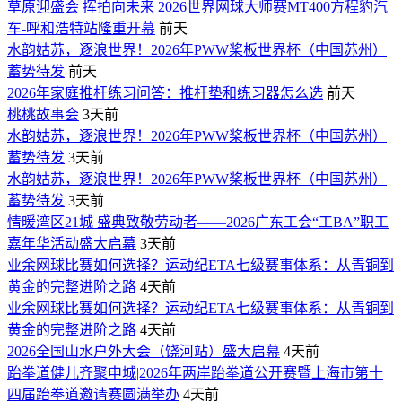
草原迎盛会 挥拍向未来 2026世界网球大师赛MT400方程豹汽
车-呼和浩特站隆重开幕
前天
水韵姑苏，逐浪世界！2026年PWW桨板世界杯（中国苏州）
蓄势待发
前天
2026年家庭推杆练习问答：推杆垫和练习器怎么选
前天
桃桃故事会
3天前
水韵姑苏，逐浪世界！2026年PWW桨板世界杯（中国苏州）
蓄势待发
3天前
水韵姑苏，逐浪世界！2026年PWW桨板世界杯（中国苏州）
蓄势待发
3天前
情暖湾区21城 盛典致敬劳动者——2026广东工会“工BA”职工
嘉年华活动盛大启幕
3天前
业余网球比赛如何选择？运动纪ETA七级赛事体系：从青铜到
黄金的完整进阶之路
4天前
业余网球比赛如何选择？运动纪ETA七级赛事体系：从青铜到
黄金的完整进阶之路
4天前
2026全国山水户外大会（饶河站）盛大启幕
4天前
跆拳道健儿齐聚申城|2026年两岸跆拳道公开赛暨上海市第十
四届跆拳道邀请赛圆满举办
4天前