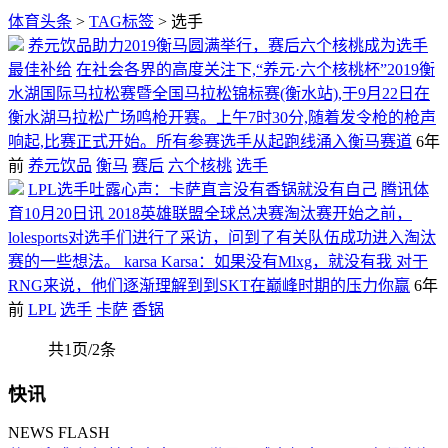
体育头条
>
TAG标签
> 选手
养元饮品助力2019衡马圆满举行，赛后六个核桃成为选手
最佳补给
在社会各界的高度关注下,“养元·六个核桃杯”2019衡
水湖国际马拉松赛暨全国马拉松锦标赛(衡水站),于9月22日在
衡水湖马拉松广场鸣枪开赛。上午7时30分,随着发令枪的枪声
响起,比赛正式开始。所有参赛选手从起跑线涌入衡马赛道
6年
前
养元饮品
衡马
赛后
六个核桃
选手
LPL选手吐露心声：卡萨直言没有香锅就没有自己
腾讯体
育10月20日讯 2018英雄联盟全球总决赛淘汰赛开始之前，
lolesports对选手们进行了采访，问到了有关队伍成功进入淘汰
赛的一些想法。 karsa Karsa：如果没有Mlxg，就没有我 对于
RNG来说，他们逐渐理解到到SKT在巅峰时期的压力你赢
6年
前
LPL
选手
卡萨
香锅
共1页/2条
快讯
NEWS FLASH