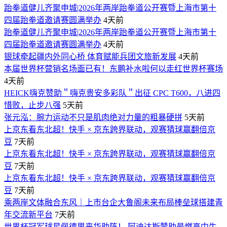
跆拳道健儿齐聚申城|2026年两岸跆拳道公开赛暨上海市第十
四届跆拳道邀请赛圆满举办
4天前
跆拳道健儿齐聚申城|2026年两岸跆拳道公开赛暨上海市第十
四届跆拳道邀请赛圆满举办
4天前
银球牵起疆内外同心桥 体育赋能兵团文旅新发展
4天前
本届世界杯营销名场面已有！东鹏补水啦何以走红世界杯赛场
4天前
HEICK嗨克赞助＂嗨克贵安多彩队＂出征 CPC T600，八进四
惜败，止步八强
5天前
张元泓：腕力运动不只是肌肉绝对力量的粗暴硬拼
5天前
上京东看东北超！快手 × 京东跨界联动，观赛猜球赢翻倍京
豆
7天前
上京东看东北超！快手 × 京东跨界联动，观赛猜球赢翻倍京
豆
7天前
上京东看东北超！快手 × 京东跨界联动，观赛猜球赢翻倍京
豆
7天前
乘两岸文体融合东风｜上市台企大鲁阁未来布局棒垒球搭建青
年交流新平台
7天前
世界杯冠军球星佩德里来华助阵！ 阿迪达斯赞助最燃高中生