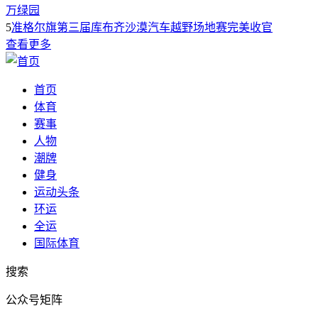
万绿园
5
准格尔旗第三届库布齐沙漠汽车越野场地赛完美收官
查看更多
首页
体育
赛事
人物
潮牌
健身
运动头条
环运
全运
国际体育
搜索
公众号矩阵