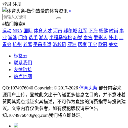
登录
|
注册
×
#热门搜索#
运动
NBA
国际
体育人才
河南
郝尔城
红军
下海
杨健
时尚
事
业
游泳
门将
选手
湖人
半程马拉松
40岁
皇宫
爱彩人
外出
二
青会
杭州
老鹰
平昌奥运
洛杉矶
亚洲
居家
丁宁
欧冠
美女
标签云
联系我们
友情链接
站点地图
QQ:1074976040 Copyright © 2017-2026
体育头条
.部分内容来
源用户上传，登载此文出于传递更多信息之目的，并不意味着
赞同其观点或证实其描述，不可作为直接的消费指导与投资建
议。文章内容仅供参考，如有侵犯版权请来信告
知,1074976040@qq.com我们将立即处理。