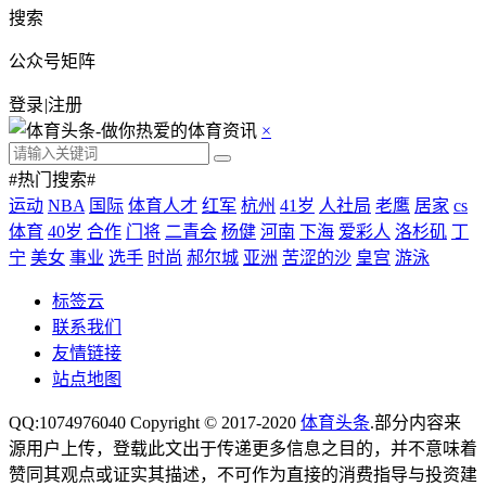
搜索
公众号矩阵
登录
|
注册
×
#热门搜索#
运动
NBA
国际
体育人才
红军
杭州
41岁
人社局
老鹰
居家
cs
体育
40岁
合作
门将
二青会
杨健
河南
下海
爱彩人
洛杉矶
丁
宁
美女
事业
选手
时尚
郝尔城
亚洲
苦涩的沙
皇宫
游泳
标签云
联系我们
友情链接
站点地图
QQ:1074976040 Copyright © 2017-2020
体育头条
.部分内容来
源用户上传，登载此文出于传递更多信息之目的，并不意味着
赞同其观点或证实其描述，不可作为直接的消费指导与投资建