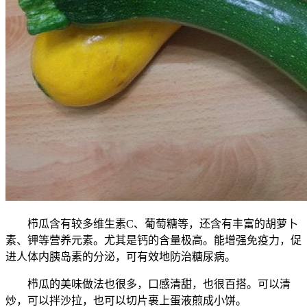
栉瓜含有较多维生素C、葡萄糖等，还含有丰富的胡萝卜
素、钾等营养元素。尤其是钙的含量极高。能增强免疫力，促
进人体内胰岛素的分泌，可有效地防治糖尿病。
栉瓜的美味做法也很多，口感清甜，也很百搭。可以清
炒，可以拌沙拉，也可以切片裹上蛋液煎成小饼。