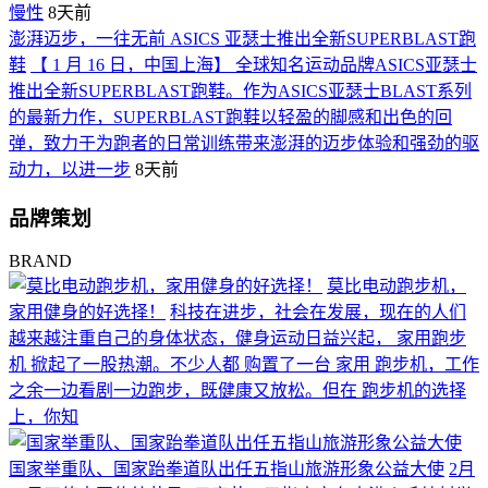
慢性
8天前
澎湃迈步，一往无前 ASICS 亚瑟士推出全新SUPERBLAST跑
鞋
【 1 月 16 日，中国上海】 全球知名运动品牌ASICS亚瑟士
推出全新SUPERBLAST跑鞋。作为ASICS亚瑟士BLAST系列
的最新力作，SUPERBLAST跑鞋以轻盈的脚感和出色的回
弹，致力于为跑者的日常训练带来澎湃的迈步体验和强劲的驱
动力，以进一步
8天前
品牌策划
BRAND
莫比电动跑步机，
家用健身的好选择！
科技在进步，社会在发展，现在的人们
越来越注重自己的身体状态，健身运动日益兴起， 家用跑步
机 掀起了一股热潮。不少人都 购置了一台 家用 跑步机，工作
之余一边看剧一边跑步，既健康又放松。但在 跑步机的选择
上，你知
国家举重队、国家跆拳道队出任五指山旅游形象公益大使
2月