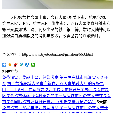
大陆妹营养含量丰富，含有大量β胡萝卜素、抗氧化物、
维生素B1、B6 、维生素E、维生素C，还有大量膳食纤维素和
微量元素如镁、磷、钙及少量的铁、铜、锌。常吃大陆妹可以
加强蛋白质和脂肪的消化与吸收，改善肠胃的血液循环。
本文地址：http://www.tiyutoutiao.net/jianshen/663.html
相关推荐
免费滑雪，奖品丰厚，包您满意 第三届鹿城市民滑雪大赛开
赛
为了营造鹿城人民喜迎新春，欢天喜地过大年的良好氛
围，1月18日，在春节前夕，由包头市体育局主办，包头市昆
区昆仑滑雪休闲度假村承办的第三届鹿城市民滑雪大赛在包头
市昆仑国际滑雪场鸣锣开赛。 （部份参赛队员合影）
5天前
免费滑雪，奖品丰厚，包您满意 第三届鹿城市民滑雪大赛开