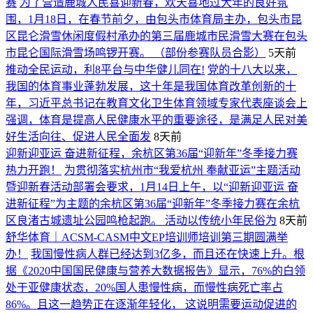
赛
为了营造鹿城人民喜迎新春，欢天喜地过大年的良好氛
围，1月18日，在春节前夕，由包头市体育局主办，包头市昆
区昆仑滑雪休闲度假村承办的第三届鹿城市民滑雪大赛在包头
市昆仑国际滑雪场鸣锣开赛。 （部份参赛队员合影）
5天前
推动全民运动，利8平台与中华健儿同在!
党的十八大以来，
我国的体育事业蓬勃发展，这十年是我国体育改革创新的十
年，习近平总书记在教育文化卫生体育领域专家代表座谈会上
强调，体育是提高人民健康水平的重要途径，是满足人民对美
好生活向往、促进人民全面发
8天前
迎新迎亚运 奋进新征程，余杭区第36届“迎新年”冬季接力赛
热力开跑！
为贯彻落实杭州市“我爱杭州 奉献亚运”主题活动
暨迎新春活动部署会要求，1月14日上午，以“迎新迎亚运 奋
进新征程”为主题的余杭区第36届“迎新年”冬季接力赛在余杭
区良渚古城遗址公园鸣枪起跑。 活动以传统小年民俗为
8天前
舒华体育｜ACSM-CASM中文EP培训师培训第三期圆满举
办！
我国慢性病人群已经达到3亿多，而且还在快速上升。根
据《2020中国国民健康与营养大数据报告》显示，76%的白领
处于亚健康状态，20%国人患慢性病，而慢性病死亡率占
86%。且这一趋势正在逐渐年轻化， 这说明需要运动促进的