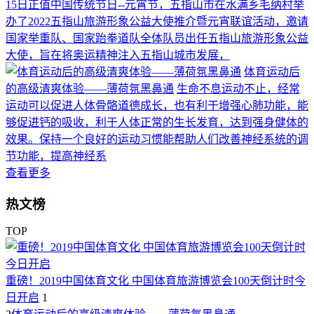
15日正值中国传统节日--元宵节，五指山市在水满乡毛纳村举
办了2022五指山旅游形象公益大使推介暨元宵联谊活动，邀请
国家举重队、国家跆拳道队全体队员出任五指山旅游形象公益
大使，旨在将奥运精神注入五指山城市发展，
体育运动后
的高级清爽体验——薄荷氛黑鼻通
生命不息运动不止，经常
运动可以促进人体骨骼道德成长，也有利于增强心肺功能，能
够促进钙的吸收，利于人体正常的生长发育，达到强身健体的
效果。保持一个良好的运动习惯能帮助人们改善神经系统的调
节功能，提高神经系
查看更多
热文榜
TOP
重磅！2019中国体育文化 中国体育旅游博览会100天倒计时今
日开启
1