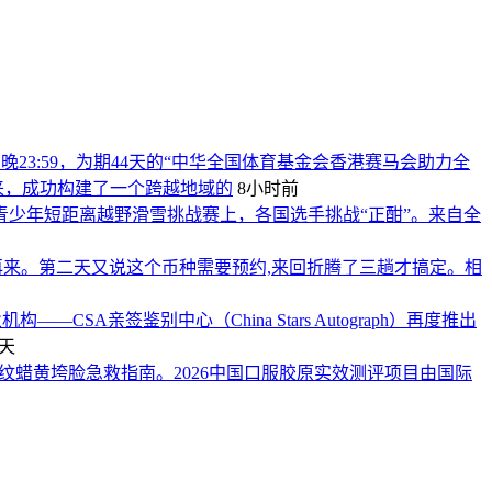
8日晚23:59，为期44天的“中华全国体育基金会香港赛马会助力全
以来，成功构建了一个跨越地域的
8小时前
国际青少年短距离越野滑雪挑战赛上，各国选手挑战“正酣”。来自全
再来。第二天又说这个币种需要预约,来回折腾了三趟才搞定。相
SA亲签鉴别中心（China Stars Autograph）再度推出
天
干纹蜡黄垮脸急救指南。2026中国口服胶原实效测评项目由国际