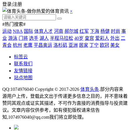
登录
|
注册
×
#热门搜索#
运动
NBA
国际
体育人才
河南
郝尔城
红军
下海
杨健
时尚
事
业
游泳
门将
选手
湖人
半程马拉松
40岁
皇宫
爱彩人
外出
二
青会
杭州
老鹰
平昌奥运
洛杉矶
亚洲
居家
丁宁
欧冠
美女
标签云
联系我们
友情链接
站点地图
QQ:1074976040 Copyright © 2017-2026
体育头条
.部分内容来
源用户上传，登载此文出于传递更多信息之目的，并不意味着
赞同其观点或证实其描述，不可作为直接的消费指导与投资建
议。文章内容仅供参考，如有侵犯版权请来信告
知,1074976040@qq.com我们将立即处理。