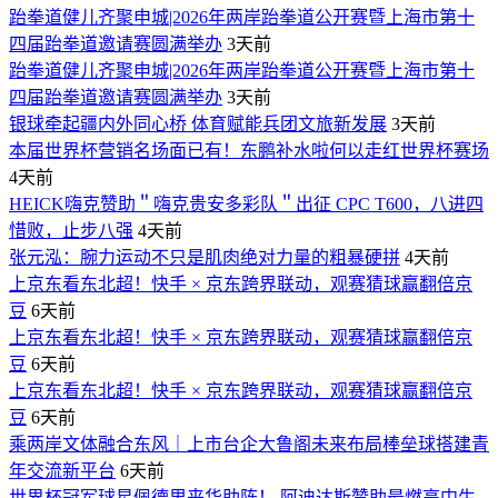
跆拳道健儿齐聚申城|2026年两岸跆拳道公开赛暨上海市第十
四届跆拳道邀请赛圆满举办
3天前
跆拳道健儿齐聚申城|2026年两岸跆拳道公开赛暨上海市第十
四届跆拳道邀请赛圆满举办
3天前
银球牵起疆内外同心桥 体育赋能兵团文旅新发展
3天前
本届世界杯营销名场面已有！东鹏补水啦何以走红世界杯赛场
4天前
HEICK嗨克赞助＂嗨克贵安多彩队＂出征 CPC T600，八进四
惜败，止步八强
4天前
张元泓：腕力运动不只是肌肉绝对力量的粗暴硬拼
4天前
上京东看东北超！快手 × 京东跨界联动，观赛猜球赢翻倍京
豆
6天前
上京东看东北超！快手 × 京东跨界联动，观赛猜球赢翻倍京
豆
6天前
上京东看东北超！快手 × 京东跨界联动，观赛猜球赢翻倍京
豆
6天前
乘两岸文体融合东风｜上市台企大鲁阁未来布局棒垒球搭建青
年交流新平台
6天前
世界杯冠军球星佩德里来华助阵！ 阿迪达斯赞助最燃高中生