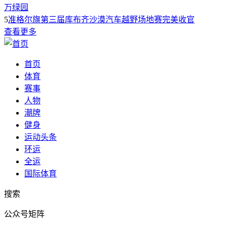
万绿园
5
准格尔旗第三届库布齐沙漠汽车越野场地赛完美收官
查看更多
首页
体育
赛事
人物
潮牌
健身
运动头条
环运
全运
国际体育
搜索
公众号矩阵