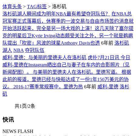
体育头条
>
TAG标签
> 洛杉矶
洛杉矶湖人瞬间成为明年NBA最有希望夺冠队伍？
在NBA总
冠军赛正式落幕后，休赛季的一波交易与自由市场签约消息就
开始活跃起来，完全是另一场大戏的上演！这几天除了塞尔提
克的明星后卫Kyrie Irving动态颇受关注之外，另一个就是鹈鹕
队提出「吹密」风波的球星Anthony Davis也透
6年前
洛杉矶
湖人
NBA
夺冠队伍
威利-里德：与美丽的里德夫人在洛杉矶
虎扑7月21日讯 今日
威利-里德在Instagram晒出自己与妻子在车内的合影照片（见
新闻配图）。 与美丽的里德夫人在洛杉矶。里德写道。 根据
此前的报道，里德已经与快船达成了一份1年150万美元的协
议。 2016-17赛季常规赛中，里德为热
6年前
威利-里德
洛杉
矶
共1页/2条
快讯
NEWS FLASH