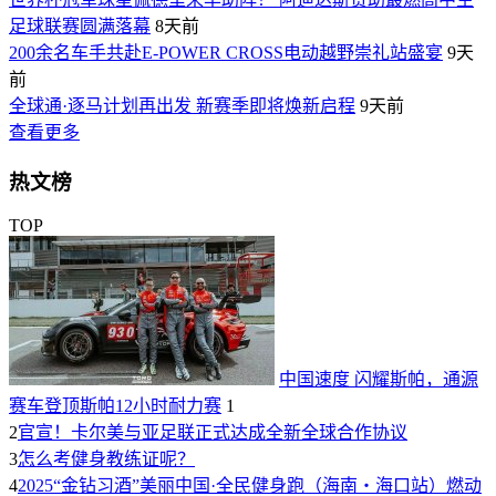
足球联赛圆满落幕
8天前
200余名车手共赴E-POWER CROSS电动越野崇礼站盛宴
9天
前
全球通·逐马计划再出发 新赛季即将焕新启程
9天前
查看更多
热文榜
TOP
中国速度 闪耀斯帕，通源
赛车登顶斯帕12小时耐力赛
1
2
官宣！卡尔美与亚足联正式达成全新全球合作协议
3
怎么考健身教练证呢？
4
2025“金钻习酒”美丽中国·全民健身跑（海南・海口站）燃动