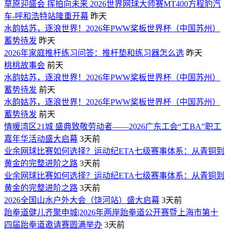
草原迎盛会 挥拍向未来 2026世界网球大师赛MT400方程豹汽
车-呼和浩特站隆重开幕
昨天
水韵姑苏，逐浪世界！2026年PWW桨板世界杯（中国苏州）
蓄势待发
昨天
2026年家庭推杆练习问答：推杆垫和练习器怎么选
昨天
桃桃故事会
前天
水韵姑苏，逐浪世界！2026年PWW桨板世界杯（中国苏州）
蓄势待发
前天
水韵姑苏，逐浪世界！2026年PWW桨板世界杯（中国苏州）
蓄势待发
前天
情暖湾区21城 盛典致敬劳动者——2026广东工会“工BA”职工
嘉年华活动盛大启幕
3天前
业余网球比赛如何选择？运动纪ETA七级赛事体系：从青铜到
黄金的完整进阶之路
3天前
业余网球比赛如何选择？运动纪ETA七级赛事体系：从青铜到
黄金的完整进阶之路
3天前
2026全国山水户外大会（饶河站）盛大启幕
3天前
跆拳道健儿齐聚申城|2026年两岸跆拳道公开赛暨上海市第十
四届跆拳道邀请赛圆满举办
3天前