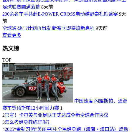
足球联赛圆满落幕
8天前
200余名车手共赴E-POWER CROSS电动越野崇礼站盛宴
9天
前
全球通·逐马计划再出发 新赛季即将焕新启程
9天前
查看更多
热文榜
TOP
中国速度 闪耀斯帕，通源
赛车登顶斯帕12小时耐力赛
1
2
官宣！卡尔美与亚足联正式达成全新全球合作协议
3
怎么考健身教练证呢？
4
2025“金钻习酒”美丽中国·全民健身跑（海南・海口站）燃动