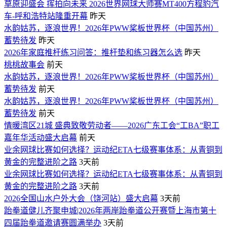
草原迎盛会 挥拍向未来 2026世界网球大师赛MT400方程豹汽
车-呼和浩特站隆重开幕
昨天
水韵姑苏，逐浪世界！2026年PWW桨板世界杯（中国苏州）
蓄势待发
昨天
2026年家庭推杆练习问答：推杆垫和练习器怎么选
昨天
桃桃故事会
前天
水韵姑苏，逐浪世界！2026年PWW桨板世界杯（中国苏州）
蓄势待发
前天
水韵姑苏，逐浪世界！2026年PWW桨板世界杯（中国苏州）
蓄势待发
前天
情暖湾区21城 盛典致敬劳动者——2026广东工会“工BA”职工
嘉年华活动盛大启幕
前天
业余网球比赛如何选择？运动纪ETA七级赛事体系：从青铜到
黄金的完整进阶之路
3天前
业余网球比赛如何选择？运动纪ETA七级赛事体系：从青铜到
黄金的完整进阶之路
3天前
2026全国山水户外大会（饶河站）盛大启幕
3天前
跆拳道健儿齐聚申城|2026年两岸跆拳道公开赛暨上海市第十
四届跆拳道邀请赛圆满举办
3天前