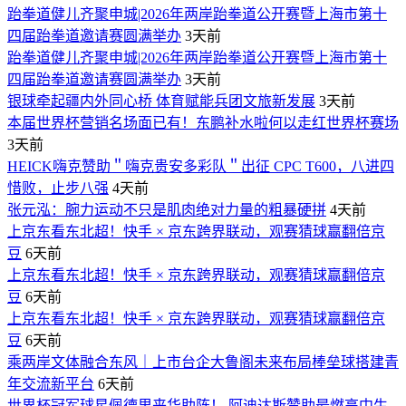
跆拳道健儿齐聚申城|2026年两岸跆拳道公开赛暨上海市第十
四届跆拳道邀请赛圆满举办
3天前
跆拳道健儿齐聚申城|2026年两岸跆拳道公开赛暨上海市第十
四届跆拳道邀请赛圆满举办
3天前
银球牵起疆内外同心桥 体育赋能兵团文旅新发展
3天前
本届世界杯营销名场面已有！东鹏补水啦何以走红世界杯赛场
3天前
HEICK嗨克赞助＂嗨克贵安多彩队＂出征 CPC T600，八进四
惜败，止步八强
4天前
张元泓：腕力运动不只是肌肉绝对力量的粗暴硬拼
4天前
上京东看东北超！快手 × 京东跨界联动，观赛猜球赢翻倍京
豆
6天前
上京东看东北超！快手 × 京东跨界联动，观赛猜球赢翻倍京
豆
6天前
上京东看东北超！快手 × 京东跨界联动，观赛猜球赢翻倍京
豆
6天前
乘两岸文体融合东风｜上市台企大鲁阁未来布局棒垒球搭建青
年交流新平台
6天前
世界杯冠军球星佩德里来华助阵！ 阿迪达斯赞助最燃高中生