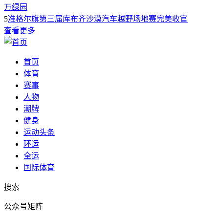
万绿园
5
准格尔旗第三届库布齐沙漠汽车越野场地赛完美收官
查看更多
首页
体育
赛事
人物
潮牌
健身
运动头条
环运
全运
国际体育
搜索
公众号矩阵