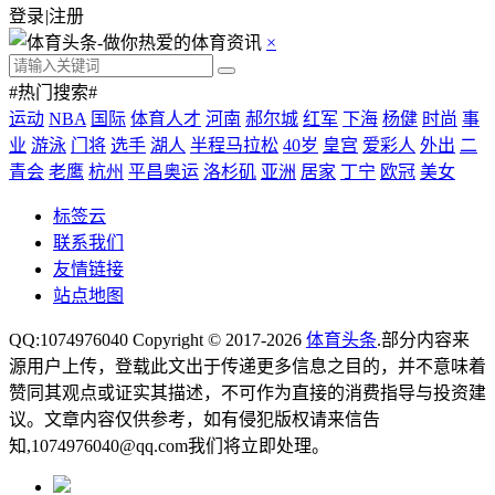
登录
|
注册
×
#热门搜索#
运动
NBA
国际
体育人才
河南
郝尔城
红军
下海
杨健
时尚
事
业
游泳
门将
选手
湖人
半程马拉松
40岁
皇宫
爱彩人
外出
二
青会
老鹰
杭州
平昌奥运
洛杉矶
亚洲
居家
丁宁
欧冠
美女
标签云
联系我们
友情链接
站点地图
QQ:1074976040 Copyright © 2017-2026
体育头条
.部分内容来
源用户上传，登载此文出于传递更多信息之目的，并不意味着
赞同其观点或证实其描述，不可作为直接的消费指导与投资建
议。文章内容仅供参考，如有侵犯版权请来信告
知,1074976040@qq.com我们将立即处理。