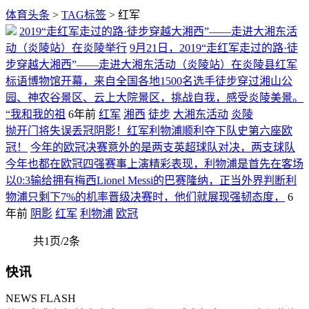
体育头条
>
TAG标签
> 红军
2019“走红军走过的路·徒步穿越大湘西”——走进大湘东活
动（炎陵站）在炎陵举行
9月21日，2019“走红军走过的路·徒
步穿越大湘西”——走进大湘东活动（炎陵站）在炎陵县红军
标语博物馆开幕，来自全国各地1500名选手徒步穿过湘山公
园、神农谷景区、云上大院景区，挑战自我，感受炎陵美景。
“我和我的祖
6年前
红军
湘西
徒步
大湘东活动
炎陵
抛开门将失误丢冠阴影！红军利物浦顺利夺下队史第六座欧
冠！
今年的欧冠决赛意外的是两支英超球队对决，两支球队
今年也都在欧冠四强赛事上演精彩表现，利物浦是首先在客场
以0:3输给拥有梅西Lionel Messi的巴赛隆纳，正当外界判断利
物浦只剩下7%的机率晋级决赛时，他们就展现强韧态度，
6
年前
阴影
红军
利物浦
欧冠
共1页/2条
快讯
NEWS FLASH