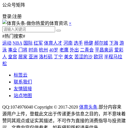
公众号矩阵
登录
|
注册
×
#热门搜索#
运动
NBA
国际
红军
体育人才
河南
选手
杨健
郝尔城
下海
游
泳
事业
门将
时尚
杭州
40岁
老鹰
外出
二青会
平昌奥运
爱彩
人
皇宫
居家
亚洲
洛杉矶
丁宁
美女
苦涩的沙
欧冠
半程马拉
松
标签云
联系我们
友情链接
站点地图
QQ:1074976040 Copyright © 2017-2020
体育头条
.部分内容来
源用户上传，登载此文出于传递更多信息之目的，并不意味着
赞同其观点或证实其描述，不可作为直接的消费指导与投资建
议。文章内容仅供参考，如有侵犯版权请来信告