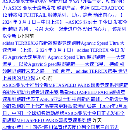
ASICS亚瑟士越野系列全新升级 享受户外每一步，动出向心
力
ASICS 亚瑟士焕新发布 越野产品，包括 GEL-TRABUCO
12 鞋款和 FUJITRAIL 服装系列， 助力 跑者 动出向心力 【
2024 年 3 月 1 日 – 中国上海】 --ASICS 亚瑟士 于今日 发布全
新 越野 系列 ，号召 大众一起走进户外 动出向心力 ，该系列
以全新
1小时前
adidas TERREX发布新款越野竞速跑鞋Agravic Speed Ultra 大
速流星
（上海，2 024 年 3 月 1 日） adidas TERREX 今日 发
布 Agravic大速星系列 Agravic Speed Ultra 越野跑鞋 ——大速
流星 ， 以及Agravic S peed越野跑鞋——大速飞星， 持续 引
领越野跑鞋未来之路 。 历时两年， adidas TERREX携手 世界
上最快的几位越
2小时前
ASICS亚瑟士推出全新METASPEED PARIS碳板竞速系列跑鞋
强劲性能助力跑者进速由我
新款METASPEED PARIS碳板竞
速系列跑鞋代表了ASICS亚瑟士科技创新的巅峰，全新设计后
的鞋款相较于上代产品带来更轻盈澎湃的脚感 【2024年2月28
日，中国】 全球知名运动品牌ASICS亚瑟士今日正式发布全
新旗舰METASPEED PARIS碳板竞速系列跑
昨天
32金87牌！“十四冬”四川体育代表团位列全国第三创历史