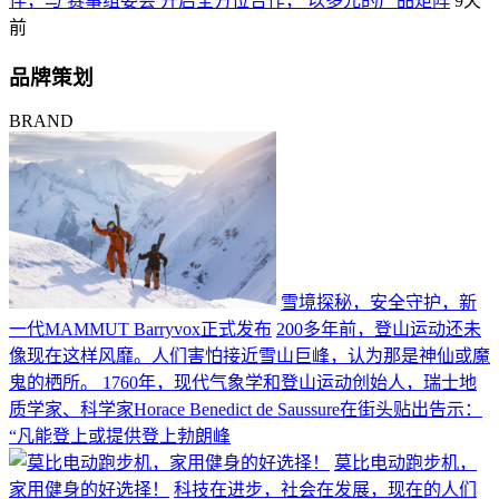
伴，与 赛事组委会 开启全方位合作， 以多元的产品矩阵
9天
前
品牌策划
BRAND
雪境探秘，安全守护，新
一代MAMMUT Barryvox正式发布
200多年前，登山运动还未
像现在这样风靡。人们害怕接近雪山巨峰，认为那是神仙或魔
鬼的栖所。 1760年，现代气象学和登山运动创始人，瑞士地
质学家、科学家Horace Benedict de Saussure在街头贴出告示：
“凡能登上或提供登上勃朗峰
莫比电动跑步机，
家用健身的好选择！
科技在进步，社会在发展，现在的人们