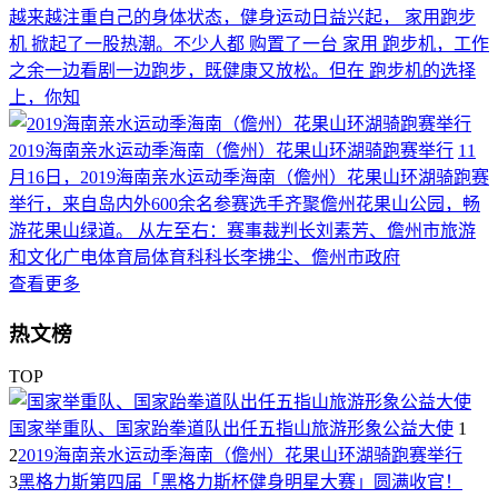
越来越注重自己的身体状态，健身运动日益兴起， 家用跑步
机 掀起了一股热潮。不少人都 购置了一台 家用 跑步机，工作
之余一边看剧一边跑步，既健康又放松。但在 跑步机的选择
上，你知
2019海南亲水运动季海南（儋州）花果山环湖骑跑赛举行
11
月16日，2019海南亲水运动季海南（儋州）花果山环湖骑跑赛
举行，来自岛内外600余名参赛选手齐聚儋州花果山公园，畅
游花果山绿道。 从左至右：赛事裁判长刘素芳、儋州市旅游
和文化广电体育局体育科科长李拂尘、儋州市政府
查看更多
热文榜
TOP
国家举重队、国家跆拳道队出任五指山旅游形象公益大使
1
2
2019海南亲水运动季海南（儋州）花果山环湖骑跑赛举行
3
黑格力斯第四届「黑格力斯杯健身明星大赛」圆满收官！