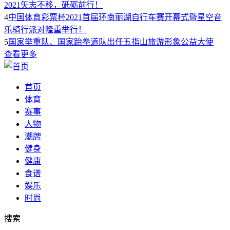
2021矢志不移，砥砺前行！
4
中国体育彩票杯2021首届环南丽湖自行车赛开幕式暨星空音
乐骑行派对隆重举行！
5
国家举重队、国家跆拳道队出任五指山旅游形象公益大使
查看更多
首页
体育
赛事
人物
潮牌
健身
健康
食谱
娱乐
时尚
搜索