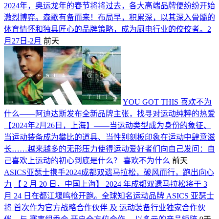
2024年，奥运龙年的春节将将过去，各大高端品牌便纷纷开始
激烈博弈。森歌有备而来！布局早，积累深，以其深入骨髓的
体育情怀和独具匠心的品牌策略，成为厨电行业的佼佼者。2
月27日-2月
前天
YOU GOT THIS 喜欢不为
什么——阿迪达斯发布全新品牌主张，找寻对运动纯粹的热爱
【2024年2月26日，上海】——当运动类型成为身份的象征、
当运动装备成为攀比的道具、当性别刻板印象在运动中肆意滋
长……越来越多的无形压力使得运动爱好者们向自己发问：自
己喜欢上运动的初心到底是什么？ 喜欢不为什么
前天
ASICS亚瑟士携手2024成都双遗马拉松，破风而行，跑出向心
力
【 2 月 20 日，中国上海】 2024 年成都双遗马拉松将于 3
月 24 日在都江堰鸣枪开跑。全球知名运动品牌 ASICS 亚瑟士
将 首次作为官方战略合作伙伴 及 运动装备行业独家合作伙