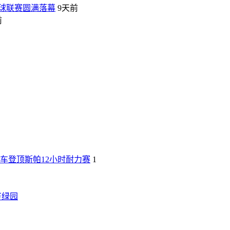
球联赛圆满落幕
9天前
前
车登顶斯帕12小时耐力赛
1
万绿园