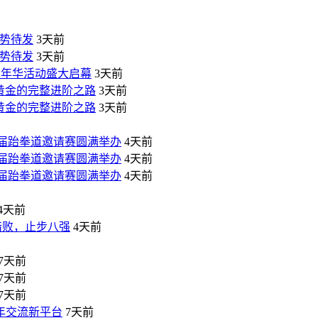
蓄势待发
3天前
蓄势待发
3天前
工嘉年华活动盛大启幕
3天前
黄金的完整进阶之路
3天前
黄金的完整进阶之路
3天前
四届跆拳道邀请赛圆满举办
4天前
四届跆拳道邀请赛圆满举办
4天前
四届跆拳道邀请赛圆满举办
4天前
4天前
四惜败，止步八强
4天前
7天前
7天前
7天前
年交流新平台
7天前