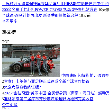
世界杯冠军球星佩德里来华助阵！ 阿迪达斯赞助最燃高中生足
200余名车手共赴E-POWER CROSS电动越野崇礼站盛宴
10天
全球通·逐马计划再出发 新赛季即将焕新启程
10天前
查看更多
热文榜
TOP
中国速度 闪耀斯帕，通源赛
2
官宣！卡尔美与亚足联正式达成全新全球合作协议
3
怎么考健身教练证呢？
4
2025“金钻习酒”美丽中国·全民健身跑（海南・海口站）燃动
5
准格尔旗第三届库布齐沙漠汽车越野场地赛完美收官
查看更多