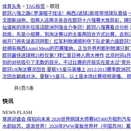
体育头条
>
TAG标签
> 欧冠
欧冠八强之路C罗演帽子戏法！梅西2进球2助攻带领球队晋级
文图斯战袍，但两人这两天各自在欧冠十六强赛大放异彩，隔
仙道彬的场外垃圾话欧洲列强全力争冠！欧冠八强赛看点分析
劲旅，先是小组赛，到淘汰赛以的主客两回合方式比赛，去到
抛开门将失误丢冠阴影！红军利物浦顺利夺下队史第六座欧冠
给拥有梅西Lionel Messi的巴赛隆纳，正当外界判断利物
欧冠最快进球榜25秒仅第7 拜仁昔日神人两大神作
北京时间4月
别的对抗吸引了无数的目光，不过比赛的开局实在是太过“意外
欧冠1/8淘汰赛次回合 曼联VS皇马录播上
2012/2013赛季欧
次回合巅峰对决，曼联VS皇马，以上是本场比赛视频录播。 视频录播
共1页/5条
快讯
NEWS FLASH
草原迎盛会 挥拍向未来 2026世界网球大师赛MT400方程豹汽
水韵姑苏，逐浪世界！2026年PWW桨板世界杯（中国苏州）