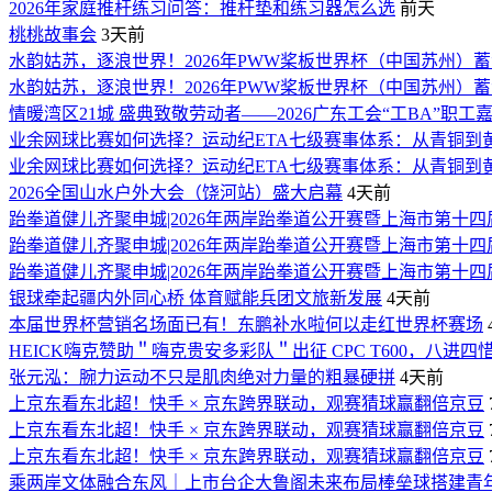
2026年家庭推杆练习问答：推杆垫和练习器怎么选
前天
桃桃故事会
3天前
水韵姑苏，逐浪世界！2026年PWW桨板世界杯（中国苏州）
水韵姑苏，逐浪世界！2026年PWW桨板世界杯（中国苏州）
情暖湾区21城 盛典致敬劳动者——2026广东工会“工BA”职
业余网球比赛如何选择？运动纪ETA七级赛事体系：从青铜到
业余网球比赛如何选择？运动纪ETA七级赛事体系：从青铜到
2026全国山水户外大会（饶河站）盛大启幕
4天前
跆拳道健儿齐聚申城|2026年两岸跆拳道公开赛暨上海市第十
跆拳道健儿齐聚申城|2026年两岸跆拳道公开赛暨上海市第十
跆拳道健儿齐聚申城|2026年两岸跆拳道公开赛暨上海市第十
银球牵起疆内外同心桥 体育赋能兵团文旅新发展
4天前
本届世界杯营销名场面已有！东鹏补水啦何以走红世界杯赛场
HEICK嗨克赞助＂嗨克贵安多彩队＂出征 CPC T600，八进
张元泓：腕力运动不只是肌肉绝对力量的粗暴硬拼
4天前
上京东看东北超！快手 × 京东跨界联动，观赛猜球赢翻倍京豆
上京东看东北超！快手 × 京东跨界联动，观赛猜球赢翻倍京豆
上京东看东北超！快手 × 京东跨界联动，观赛猜球赢翻倍京豆
乘两岸文体融合东风｜上市台企大鲁阁未来布局棒垒球搭建青