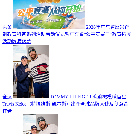
头条
2026年广东省反兴奋
剂教育科普系列活动启动仪式暨广东省“公平竞赛日”教育拓展
活动圆满落幕
全运
TOMMY HILFIGER 欢迎橄榄球巨星
Travis Kelce（特拉维斯·凯尔斯）出任全球品牌大使及创意合
作者