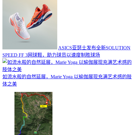
ASICS亚瑟士发布全新SOLUTION
SPEED FF 3网球鞋，助力球员以速度制胜球场
如流水般的自然延展，Marie Yoga 以瑜伽展现充满艺术感的肢
体之美