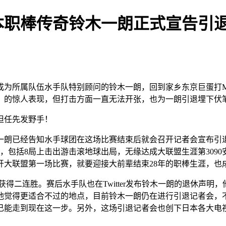
本职棒传奇铃木一朗正式宣告引
所属队伍水手队特别顾问的铃木一朗，回到家乡东京巨蛋打M
」的惊人表现，但打击方面一直无法开张，也为一朗引退埋下伏
担任先发野手！
朗已经告知水手球团在这场比赛结束后就会召开记者会宣布引退
，包括8局上击出游击滚地球出局，无缘达成大联盟生涯第309
开大联盟第一场比赛，就要迎接大前辈结束28年的职棒生涯，也
得二连胜。赛后水手队也在Twitter发布铃木一朗的退休声
他觉得更适合不过的地点，目前铃木一朗仍在进行引退记者会，
己能走到现在这一步。另外，这场引退记者会也创下日本各大电