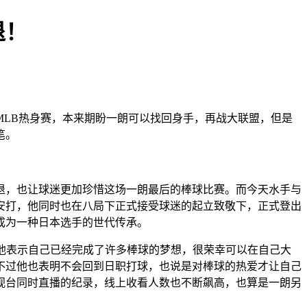
退！
LB热身赛，本来期盼一朗可以找回身手，再战大联盟，但是
笔。
，也让球迷更加珍惜这场一朗最后的棒球比赛。而今天水手与
0安打，他同时也在八局下正式接受球迷的起立致敬下，正式登出
成为一种日本选手的世代传承。
明，他表示自己已经完成了许多棒球的梦想，很荣幸可以在自己大
不过他也表明不会回到日职打球，也说是对棒球的热爱才让自己
视台同时直播的纪录，线上收看人数也不断飙高，也算是一朗另