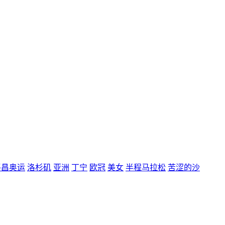
平昌奥运
洛杉矶
亚洲
丁宁
欧冠
美女
半程马拉松
苦涩的沙