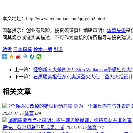
本文地址：http://www.tiyutoutiao.com/qqty/252.html
温馨提示：创业有风险，投资须谨慎！编辑声明：
体育头条
是
同其观点或证实其描述，不可作为直接的消费指导与投资建议。文章内容
骄傲
日本职棒
铃木一朗
引退
上一篇：
怪物新人大杀四方！Zion Williamson带领
下一篇：
石原聪美担任东京奥运圣火大使！圣火火炬设计
相关文章
7个你必须改掉的错误运动习惯
身为一个兼具内在与外表的
2022-01-17
体育
329
减肥需要靠点小聪明：按生理周期操课，维持身材并非难事
得快、有时却总不见成果，或
2022-01-17
体育
177