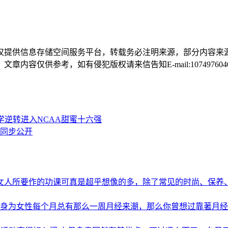
仅提供信息存储空间服务平台，转载务必注明来源，部分内容来
仅供参考，如有侵犯版权请来信告知E-mail:1074976040@
杜克大学逆转进入NCAA甜蜜十六强
同步公开
女人所要作的功课可真是超乎想像的多，除了常见的时尚、保养
身为女性每个月总有那么一周月经来潮，那么你曾想过靠著月