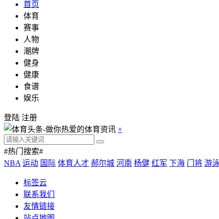
首页
体育
赛事
人物
潮牌
健身
健康
食谱
娱乐
登陆
注册
×
#热门搜索#
NBA
运动
国际
体育人才
郝尔城
河南
杨健
红军
下海
门将
游
标签云
联系我们
友情链接
站点地图