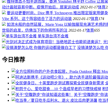
维持体态不怕半途而废，香港 Youtuber 林芊妤 Coffee 
动计画就容易中断。疫情开始后，居家运动成
2022-01-17
体育
2
要运动更要时尚，Dior 携手 Technogym 推出限定版家用健
Vibe 系列，这个阵容结合了活力的运动装
2022-01-17
体育
174
如流水般的自然延展，Marie Yoga 以瑜伽展现充满艺术感
世俗的启发，仿佛当下的你将所有的注
2022-01-17
体育
655
单车游台湾不会难
光
没搞清楚怎么吃 
今日推荐
积
关于“空腹跑步”你
吃当