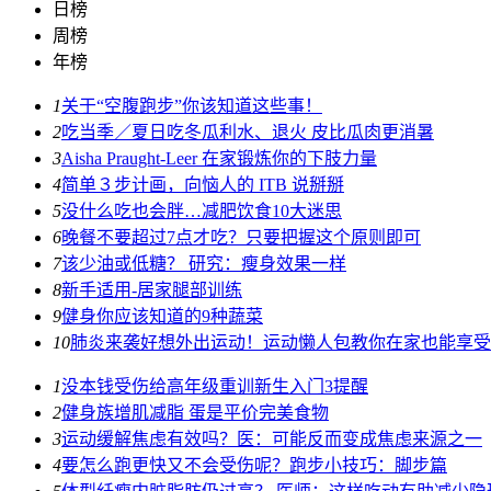
日榜
周榜
年榜
1
关于“空腹跑步”你该知道这些事！
2
吃当季／夏日吃冬瓜利水、退火 皮比瓜肉更消暑
3
Aisha Praught-Leer 在家锻炼你的下肢力量
4
简单３步计画，向恼人的 ITB 说掰掰
5
没什么吃也会胖…减肥饮食10大迷思
6
晚餐不要超过7点才吃？只要把握这个原则即可
7
该少油或低糖？ 研究：瘦身效果一样
8
新手适用-居家腿部训练
9
健身你应该知道的9种蔬菜
10
肺炎来袭好想外出运动！运动懒人包教你在家也能享受
1
没本钱受伤给高年级重训新生入门3提醒
2
健身族增肌减脂 蛋是平价完美食物
3
运动缓解焦虑有效吗？医：可能反而变成焦虑来源之一
4
要怎么跑更快又不会受伤呢？跑步小技巧：脚步篇