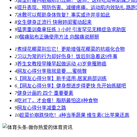
5
体型纤瘦内脏脂肪仍过高？ 医师：这样吃动有助减少隐
6
提升表现、预防伤害、减缓疼痛，运动肌内效贴扎,路跑
7
冰敷可以帮助身体恢复？事实或许并非如此
8
女生健身正流行 快揪妳闺蜜动起来
9
猛男重训桑拿狂练 3 小时 引发罕见无精症急求助医
10
酸痛贴布正确使用方法 向酸痛说掰掰
1
煮绿花椰菜别忘它！更能增强花椰菜的抗癌化合物
2
习以为常的行为却好伤身！饭后别急着这9件事
3
养生女教授早睡早起做运动 43岁竟罹肺癌
4
网友心得分享我就是要.....蜜桃臀
5
【网友心得分享】新手适用-居家肩部训练
6
【网友心得分享】健身想进步得更快 先开始练腿吧
7
健身计画的 四个 重要要素
8
吃对了，才会瘦！脂肪最怕这8种食物
9
网友心得分享减重之路
10
趁菜价崩跌快吃！4种当季蔬果 维生素C比苹果还高