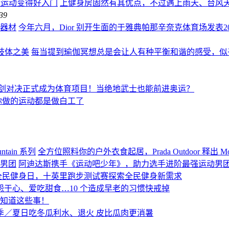
让居家运动变得好入门
上健身房固然有其优点，不过遇上雨天、台风
39
身器材
今年六月，Dior 别开生面的于雅典帕那辛奈克体育场发表2022早春大
的肢体之美
每当提到瑜伽冥想总是会让人有种平衡和谐的感受，似
剑对决正式成为体育项目！当绝地武士也能前进奥运？
你做的运动都是做白工了
全方位照料你的户外衣食起居，Prada Outdoor 释出 Mou
阿迪达斯携手《运动吧少年》，助力选手进阶最强运动男
全民健身日，十英里跑步测试赛探索全民健身新需求
怨于心、爱吃甜食…10 个造成早老的习惯快戒掉
该知道这些事！
季／夏日吃冬瓜利水、退火 皮比瓜肉更消暑