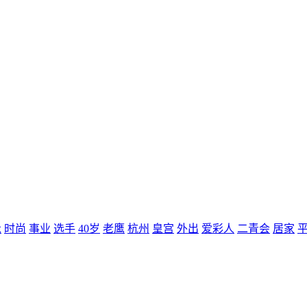
泳
时尚
事业
选手
40岁
老鹰
杭州
皇宫
外出
爱彩人
二青会
居家