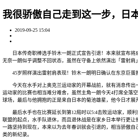
我很骄傲自己走到这一步，日
2019-09-25 15:04
日本传奇职棒选手铃木一朗正式宣告引退！本来就宣布将成为
无奈一朗似乎调整不回状态，虽然在守备上依然演出「雷射肩
45岁照样演出雷射肩表现！铃木一朗明日确认在东京巨蛋
今天在水手对上奥克兰运动家的开幕战前，就有消息传出一
运动家的比赛也相当难分难舍，虽然主角一朗今天4打席全落空
球场，最后与他拥抱的正是来自日本的菊池雄星，他今日才展
最后水手也在比赛延长到第12局时以5:4击败运动家，顺利获
联盟的起点，水手队退休，而且退休战是在家乡日本举行更让
一路坚持到现在，本来以为去年春训就会引退的，相当骄傲自
类的新纪录。