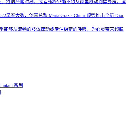
天、疫情严峻时刻，或者纯粹犯懒不想从家里移动到健身房，运
秀，创意总监 Maria Grazia Chiuri 顺势推出全新 Dior
乎能够从流畅的肢体律动或专注稳定的呼吸，为心灵带来超脱
ntain 系列
团