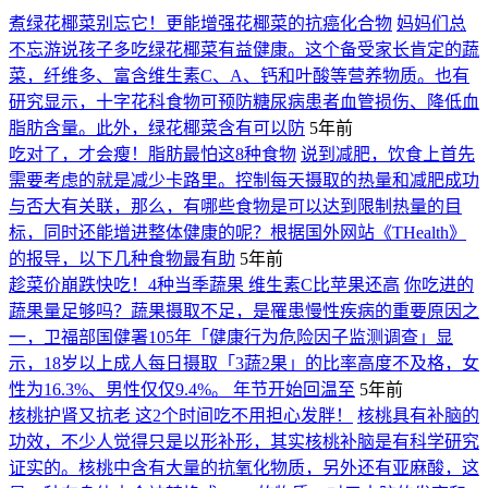
煮绿花椰菜别忘它！更能增强花椰菜的抗癌化合物
妈妈们总
不忘游说孩子多吃绿花椰菜有益健康。这个备受家长肯定的蔬
菜，纤维多、富含维生素C、A、钙和叶酸等营养物质。也有
研究显示，十字花科食物可预防糖尿病患者血管损伤、降低血
脂肪含量。此外，绿花椰菜含有可以防
5年前
吃对了，才会瘦！脂肪最怕这8种食物
说到减肥，饮食上首先
需要考虑的就是减少卡路里。控制每天摄取的热量和减肥成功
与否大有关联，那么，有哪些食物是可以达到限制热量的目
标，同时还能增进整体健康的呢？根据国外网站《THealth》
的报导，以下几种食物最有助
5年前
趁菜价崩跌快吃！4种当季蔬果 维生素C比苹果还高
你吃进的
蔬果量足够吗？蔬果摄取不足，是罹患慢性疾病的重要原因之
一，卫福部国健署105年「健康行为危险因子监测调查」显
示，18岁以上成人每日摄取「3蔬2果」的比率高度不及格，女
性为16.3%、男性仅仅9.4%。 年节开始回温至
5年前
核桃护肾又抗老 这2个时间吃不用担心发胖！
核桃具有补脑的
功效，不少人觉得只是以形补形，其实核桃补脑是有科学研究
证实的。核桃中含有大量的抗氧化物质，另外还有亚麻酸，这