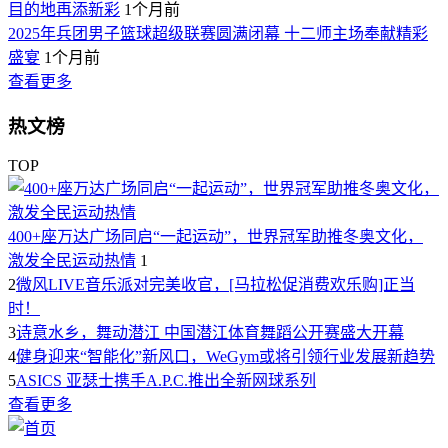
目的地再添新彩
1个月前
2025年兵团男子篮球超级联赛圆满闭幕 十二师主场奉献精彩
盛宴
1个月前
查看更多
热文榜
TOP
400+座万达广场同启“一起运动”，世界冠军助推冬奥文化，
激发全民运动热情
1
2
微风LIVE音乐派对完美收官，[马拉松促消费欢乐购]正当
时！
3
诗意水乡，舞动潜江 中国潜江体育舞蹈公开赛盛大开幕
4
健身迎来“智能化”新风口，WeGym或将引领行业发展新趋势
5
ASICS 亚瑟士携手A.P.C.推出全新网球系列
查看更多