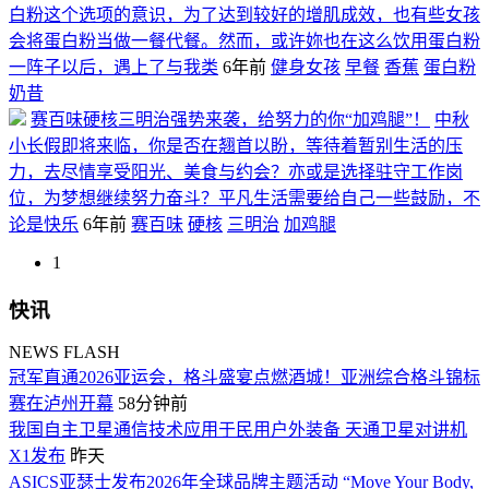
白粉这个选项的意识，为了达到较好的增肌成效，也有些女孩
会将蛋白粉当做一餐代餐。然而，或许妳也在这么饮用蛋白粉
一阵子以后，遇上了与我类
6年前
健身女孩
早餐
香蕉
蛋白粉
奶昔
赛百味硬核三明治强势来袭，给努力的你“加鸡腿”！
中秋
小长假即将来临，你是否在翘首以盼，等待着暂别生活的压
力，去尽情享受阳光、美食与约会？亦或是选择驻守工作岗
位，为梦想继续努力奋斗？平凡生活需要给自己一些鼓励，不
论是快乐
6年前
赛百味
硬核
三明治
加鸡腿
1
快讯
NEWS FLASH
冠军直通2026亚运会，格斗盛宴点燃酒城！亚洲综合格斗锦标
赛在泸州开幕
58分钟前
我国自主卫星通信技术应用于民用户外装备 天通卫星对讲机
X1发布
昨天
ASICS亚瑟士发布2026年全球品牌主题活动 “Move Your Body,