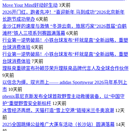
Move Your Mind好动好生动
3天前
2026开门红，跑者先冲！“喜迎新年 马到成功”2026北京新年
长跑节成功举办
6天前
金沙江畔的速度与激情 “冬游云南，旅居巧家”2026首届“白鹤
滩杯”铁人三项系列赛圆满落幕
6天前
行业第一逆势破局！小铁台球发布“杆就是直”全新战略，重塑
台球消费体验
6天前
行业第一逆势破局！小铁台球发布“杆就是直”全新战略，重塑
台球消费体验
7天前
理肤泉重磅宣布孙颖莎荣升理肤泉品牌代言人及全球合作伙伴
9天前
以信念为缰，驭光而上—— adidas Sportswear 2026马年系列上
市
10天前
phenix菲尼克斯发布全球首款野雪主动救援装备，以“中国守
护”重塑野雪安全新标杆
12天前
冰雪经济再燃，天猫打造“雪上空港”链接米兰冬奥浪潮
12天
前
2025全国跳绳公益推广大蓬车活动（长沙站）圆满落幕
14天