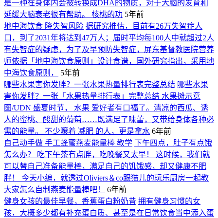
是一种在身体内会被转换成DHA的物质，对于大脑的发育和
延缓大脑衰老很有帮助。 核桃的功
5年前
地中海饮食 降失智风险
据研究推估，目前有26万失智症人
口，到了2031年将达到47万人；届时平均每100人中就超过2人
有失智症的疑虑，为了及早预防失智症，屏东基督教医院营养
师依据「地中海饮食原则」设计食谱，国外研究指出，采用地
中海饮食原则，
5年前
哪些水果害你发胖？一张水果热量排行表完整总结
哪些水果
害你发胖？一张「水果热量排行表」完整总结 水果摊示意
图/UDN 盛夏时节， 水果 爱好者有口福了。清凉的西瓜、诱
人的蜜桃、酸甜的葡萄……既满足了味蕾，又带给身体各种必
需的能量。 不少嚷着 减肥 的人，更是拿水
6年前
自己动手做 手工蜂蜜燕麦能量棒 教学
下午四点，肚子有点饿
怎么办？ 吃下午茶有点胖，吃晚餐又太早！ 这时候，我们就
可以替自己准备能量棒，满足自己的饥饿感，却又健康不肥
胖！ 今天小编，就透过Oliviers＆co跟猫儿的玩乐厨房一起教
大家怎么自制燕麦能量棒吧！
6年前
健身女孩的最佳早餐，香蕉蛋白粉奶昔
拥有健身习惯的女
孩，大概多少都有补充蛋白质、甚至是在日常饮食当中添入蛋