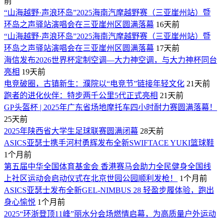
前
“山海越野·声浪环岛”2025海南汽摩越野赛（三亚崖州站）暨
环岛之声驿站演唱会在三亚崖州区圆满落幕
16天前
“山海越野·声浪环岛”2025海南汽摩越野赛（三亚崖州站）暨
环岛之声驿站演唱会在三亚崖州区圆满落幕
17天前
海信发布2026世界杯定制空调—大力神空调，与大力神杯同台
亮相
19天前
电竞破圈，古镇新生：濮院以“电竞节”链接年轻文化
21天前
跑者的进化伙伴：特步两千公里5代正式亮相
21天前
GP头盔杯 | 2025年广东省场地摩托车四小时耐力赛圆满落幕！
25天前
2025年陕西省大学生足球联赛圆满闭幕
28天前
ASICS亚瑟士携手河村勇辉发布全新SWIFTACE YUKI篮球鞋
1个月前
第五届中华全国体育基金会 香港赛马会助力全民健身全国线
上社区运动会启动仪式在北京世园公园顺利发枪！
1个月前
ASICS亚瑟士发布全新GEL-NIMBUS 28 轻盈步履体验，跑出
身心愉悦
1个月前
2025“环浙登顶11峰”丽水分会场燃情启幕，为高质量户外运动