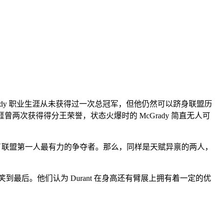
Grady 职业生涯从未获得过一次总冠军，但他仍然可以跻身联盟历
两次获得得分王荣誉，状态火爆时的 McGrady 简直无人可
为了联盟第一人最有力的争夺者。那么，同样是天赋异禀的两人，
最后。他们认为 Durant 在身高还有臂展上拥有着一定的优