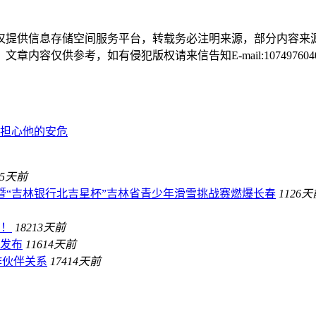
仅提供信息存储空间服务平台，转载务必注明来源，部分内容来
仅供参考，如有侵犯版权请来信告知E-mail:1074976040@
担心他的安危
5天前
战赛 暨“吉林银行北吉星杯”吉林省青少年滑雪挑战赛燃爆长春
112
6天
官！
182
13天前
1发布
116
14天前
作伙伴关系
174
14天前