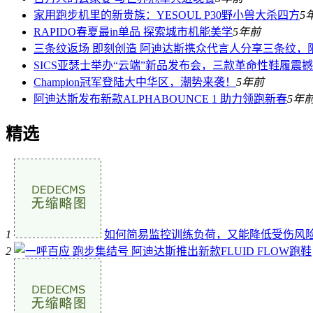
家用跑步机里的新贵族：YESOUL P30野小兽大杀四方
5
RAPIDO春夏最in单品 探索城市机能美学
5年前
三条纹返场 即刻创造 阿迪达斯携众代言人分享三条纹，
SICS亚瑟士举办“云端”新品发布会，三款革命性鞋履震
Champion冠军登陆大中华区，潮势来袭！
5年前
阿迪达斯发布新款ALPHABOUNCE 1 助力领跑新春
5年
精选
1
如何简易监控训练负荷，又能降低受伤风
2