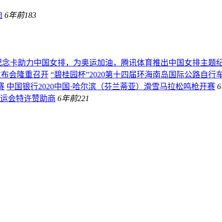
肉
6年前
183
​助力中国女排，为奥运加油，腾讯体育推出中国女排主题
“碧桂园杯”2020第十四届环海南岛国际公路自
中国银行2020中国·哈尔滨（芬兰蒂亚）滑雪马拉松鸣枪开赛
运会特许赞助商
6年前
221