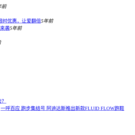
年前
限时优惠，让爱翻倍
5年前
撼来袭
5年前
前
险？
一呼百应 跑步集结号 阿迪达斯推出新款FLUID FLOW跑鞋