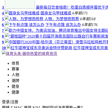
3
最新每日饮食指南！吃蛋白质顺序蛋优于
4
圆身女马甲线难成
6年前
171
5
人物，为梦想而煎熬
6年前
318
6
下午有点饿 该怎么办
6年前
176
7
8
9
10
红牛提神宝成东京奥
体育
赛事
人物
潮牌
健身
健康
登录
|
注册
巅峰 T-MAC 单挑 KD！跨时空对决谁更胜一筹？