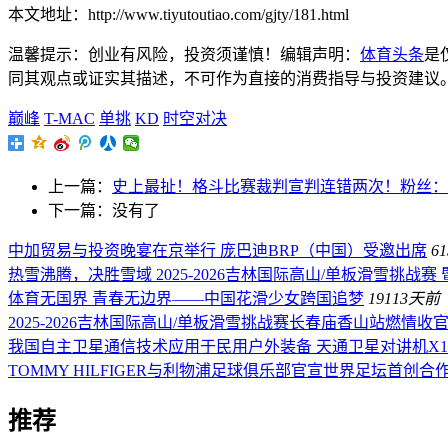
本文地址：http://www.tiyutoutiao.com/gjty/181.html
温馨提示：创业有风险，投资须谨慎！编辑声明：
体育头条
是
同其观点或证实其描述，不可作为直接的消费指导与投资建议。文章内容
巅峰
T-MAC
单挑
KD
时空对决
上一篇：
史上最扯！格斗比赛裁判宣判连错两次！粉丝：
下一篇：没有了
中加贸易与投资晚宴在京举行 庞巴迪BRP（中国）受邀出席
61
热雪沸腾，决胜雪域 2025-2026吉林国际高山/单板滑雪挑
体育无国界 青春无边界——中国花滑少女跨国追梦
191
13天前
2025-2026吉林国际高山/单板滑雪挑战赛长春庙香山站燃情收
我国自主卫星通信技术应用于民用户外装备 天通卫星对讲机X
TOMMY HILFIGER与利物浦足球俱乐部官宣世界足坛首创合
推荐