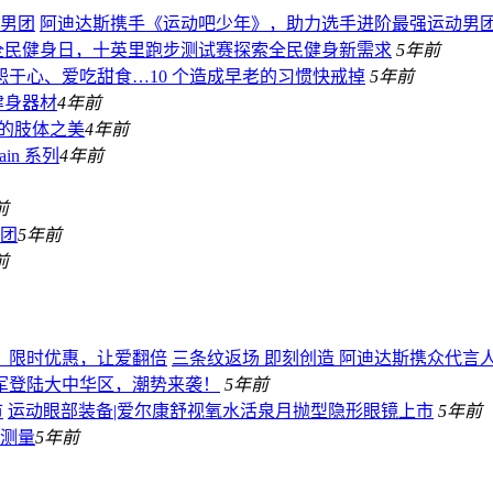
阿迪达斯携手《运动吧少年》，助力选手进阶最强运动男
全民健身日，十英里跑步测试赛探索全民健身新需求
5年前
怨于心、爱吃甜食…10 个造成早老的习惯快戒掉
5年前
用健身器材
4年前
感的肢体之美
4年前
in 系列
4年前
前
团
5年前
前
三条纹返场 即刻创造 阿迪达斯携众代言
on冠军登陆大中华区，潮势来袭！
5年前
运动眼部装备|爱尔康舒视氧水活泉月抛型隐形眼镜上市
5年前
测量
5年前