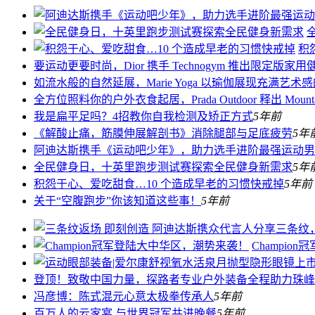
积
要运动更要时尚，Dior 携手 Technogym 推出限定版家
如流水般的自然延展，Marie Yoga 以瑜伽展现充满艺术
全方位照料你的户外衣食起居，Prada Outdoor 释出 Mounta
我是扁平足吗？4招教你自我检测及矫正方式
5年前
《解酸止痛，筋膜伸展解剖书》消除腿部与足底疲劳
5年
阿迪达斯携手《运动吧少年》，助力选手进阶最强运动男
全民健身日，十英里跑步测试赛探索全民健身新需求
5年
积怨于心、爱吃甜食…10 个造成早老的习惯快戒掉
5年前
关于“空腹跑步”你该知道这些事！
5年前
Champi
登顶！致敬中国力量，探路者专业户外装备全程助力珠峰
冯彦博：陈式混元心意太极拳传承人
5年前
百万人的云家宴 与世界冠军共进晚餐
5年前