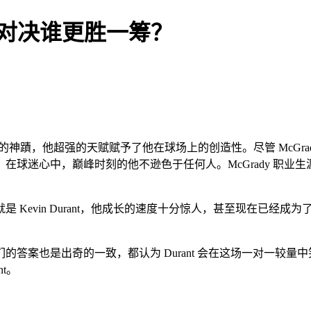
时空对决谁更胜一筹？
人能够超越的神蹟，他超强的天赋赋予了他在球场上的创造性。尽管 Mc
迷心中，巅峰时刻的他不逊色于任何人。McGrady 职业生涯曾
evin Durant，他成长的速度十分惊人，甚至现在已经成
是出奇的一致，都认为 Durant 会在这场一对一较量中笑到
t。