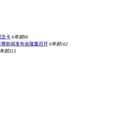
纪念卡
6年前
96
行车赛新闻发布会隆重召开
6年前
162
6年前
313