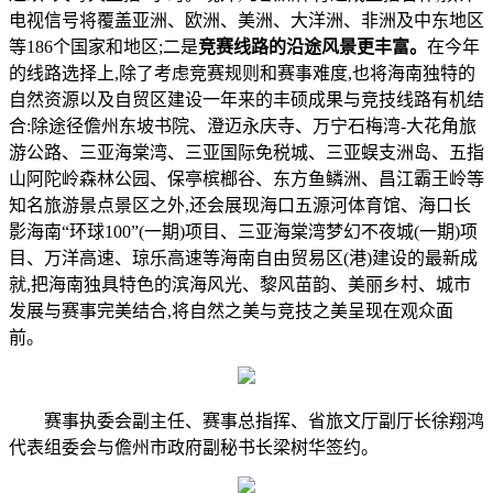
电视信号将覆盖亚洲、欧洲、美洲、大洋洲、非洲及中东地区
等186个国家和地区;二是
竞赛线路的沿途风景更丰富。
在今年
的线路选择上,除了考虑竞赛规则和赛事难度,也将海南独特的
自然资源以及自贸区建设一年来的丰硕成果与竞技线路有机结
合:除途径儋州东坡书院、澄迈永庆寺、万宁石梅湾-大花角旅
游公路、三亚海棠湾、三亚国际免税城、三亚蜈支洲岛、五指
山阿陀岭森林公园、保亭槟榔谷、东方鱼鳞洲、昌江霸王岭等
知名旅游景点景区之外,还会展现海口五源河体育馆、海口长
影海南“环球100”(一期)项目、三亚海棠湾梦幻不夜城(一期)项
目、万洋高速、琼乐高速等海南自由贸易区(港)建设的最新成
就,把海南独具特色的滨海风光、黎风苗韵、美丽乡村、城市
发展与赛事完美结合,将自然之美与竞技之美呈现在观众面
前。
赛事执委会副主任、赛事总指挥、省旅文厅副厅长徐翔鸿
代表组委会与儋州市政府副秘书长梁树华签约。