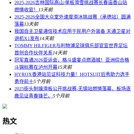
2025-2026吉林国际高山/单板滑雪挑战赛长春庙香山站
燃情收官！
13天前
2025-2026全国大众室外速度滑冰挑战赛（承德站）圆满
落幕
13天前
我国自主卫星通信技术应用于民用户外装备 天通卫星对
讲机X1发布
14天前
TOMMY HILFIGER与利物浦足球俱乐部官宣世界足坛
首创合作伙伴关系
14天前
冠军直通2026亚运会，格斗盛宴点燃酒城！亚洲综合格
斗锦标赛在泸州开幕
15天前
HYROX香港站见证科技力量！HOTSUIT后秀助力选手
勇夺前十
5个月前
2025街头制燥滑板公开挑战赛-无锡站燃情落幕，板场逐
鹿见证青春锋芒。
5个月前
热文