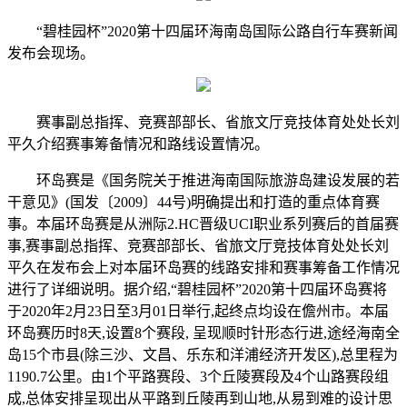
“碧桂园杯”2020第十四届环海南岛国际公路自行车赛新闻
发布会现场。
赛事副总指挥、竞赛部部长、省旅文厅竞技体育处处长刘
平久介绍赛事筹备情况和路线设置情况。
环岛赛是《国务院关于推进海南国际旅游岛建设发展的若
干意见》(国发〔2009〕44号)明确提出和打造的重点体育赛
事。本届环岛赛是从洲际2.HC晋级UCI职业系列赛后的首届赛
事,赛事副总指挥、竞赛部部长、省旅文厅竞技体育处处长刘
平久在发布会上对本届环岛赛的线路安排和赛事筹备工作情况
进行了详细说明。据介绍,“碧桂园杯”2020第十四届环岛赛将
于2020年2月23日至3月01日举行,起终点均设在儋州市。本届
环岛赛历时8天,设置8个赛段, 呈现顺时针形态行进,途经海南全
岛15个市县(除三沙、文昌、乐东和洋浦经济开发区),总里程为
1190.7公里。由1个平路赛段、3个丘陵赛段及4个山路赛段组
成,总体安排呈现出从平路到丘陵再到山地,从易到难的设计思