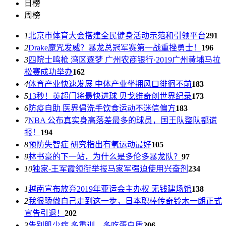
日榜
周榜
1
北京市体育大会搭建全民健身活动示范和引领平台
291
2
Drake魔咒发威？暴龙总冠军赛第一战重挫勇士！
196
3
四院士鸣枪 湾区逐梦 广州农商银行·2019广州黄埔马拉
松赛成功举办
162
4
体育产业快速发展 中体产业坐拥风口徘徊不前
183
5
13秒！英超门将最快进球 贝戈维奇创世界纪录
173
6
防疫自助 医界倡洗手饮食运动不迷信偏方
183
7
NBA 公布真实身高落差最多的球员，国王队整队都谎
报！
194
8
预防失智症 研究指出有氧运动最好
105
9
林书豪的下一站，为什么是多伦多暴龙队？
97
10
独家-王军霞领衔举报马家军强迫使用兴奋剂
234
1
越南宣布放弃2019年亚运会主办权 无钱建场馆
138
2
我很骄傲自己走到这一步，日本职棒传奇铃木一朗正式
宣告引退！
202
3
告别肌少症 多重训、多吃蛋白质
206