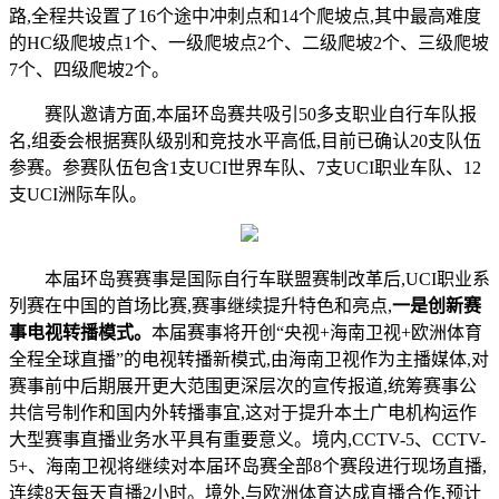
路,全程共设置了16个途中冲刺点和14个爬坡点,其中最高难度
的HC级爬坡点1个、一级爬坡点2个、二级爬坡2个、三级爬坡
7个、四级爬坡2个。
赛队邀请方面,本届环岛赛共吸引50多支职业自行车队报
名,组委会根据赛队级别和竞技水平高低,目前已确认20支队伍
参赛。参赛队伍包含1支UCI世界车队、7支UCI职业车队、12
支UCI洲际车队。
本届环岛赛赛事是国际自行车联盟赛制改革后,UCI职业系
列赛在中国的首场比赛,赛事继续提升特色和亮点,
一是创新赛
事电视转播模式。
本届赛事将开创“央视+海南卫视+欧洲体育
全程全球直播”的电视转播新模式,由海南卫视作为主播媒体,对
赛事前中后期展开更大范围更深层次的宣传报道,统筹赛事公
共信号制作和国内外转播事宜,这对于提升本土广电机构运作
大型赛事直播业务水平具有重要意义。境内,CCTV-5、CCTV-
5+、海南卫视将继续对本届环岛赛全部8个赛段进行现场直播,
连续8天每天直播2小时。境外,与欧洲体育达成直播合作,预计