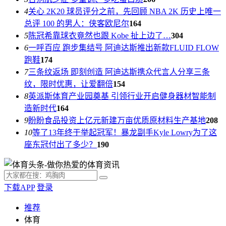
4
关心 2K20 球员评分之前，先回顾 NBA 2K 历史上唯一
总评 100 的男人：侠客欧尼尔
164
5
陈冠希靠球衣竟然也跟 Kobe 扯上边了…
304
6
一呼百应 跑步集结号 阿迪达斯推出新款FLUID FLOW
跑鞋
174
7
三条纹返场 即刻创造 阿迪达斯携众代言人分享三条
纹，限时优惠，让爱翻倍
154
8
英派斯体育产业园奠基 引领行业开启健身器材智能制
造新时代
164
9
盼盼食品投资上亿元新建万亩优质原材料生产基地
208
10
等了13年终于举起冠军！暴龙副手Kyle Lowry为了这
座东冠付出了多少？
190
下载APP
登录
推荐
体育