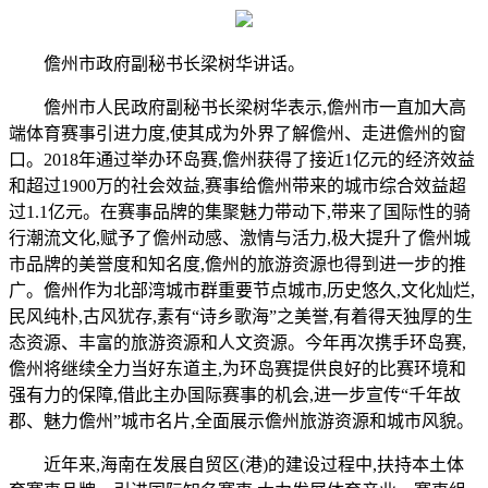
儋州市政府副秘书长梁树华讲话。
儋州市人民政府副秘书长梁树华表示,儋州市一直加大高
端体育赛事引进力度,使其成为外界了解儋州、走进儋州的窗
口。2018年通过举办环岛赛,儋州获得了接近1亿元的经济效益
和超过1900万的社会效益,赛事给儋州带来的城市综合效益超
过1.1亿元。在赛事品牌的集聚魅力带动下,带来了国际性的骑
行潮流文化,赋予了儋州动感、激情与活力,极大提升了儋州城
市品牌的美誉度和知名度,儋州的旅游资源也得到进一步的推
广。儋州作为北部湾城市群重要节点城市,历史悠久,文化灿烂,
民风纯朴,古风犹存,素有“诗乡歌海”之美誉,有着得天独厚的生
态资源、丰富的旅游资源和人文资源。今年再次携手环岛赛,
儋州将继续全力当好东道主,为环岛赛提供良好的比赛环境和
强有力的保障,借此主办国际赛事的机会,进一步宣传“千年故
郡、魅力儋州”城市名片,全面展示儋州旅游资源和城市风貌。
近年来,海南在发展自贸区(港)的建设过程中,扶持本土体