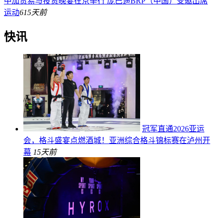
中加贸易与投资晚宴在京举行 庞巴迪BRP（中国）受邀出席
运动
61
5天前
快讯
冠军直通2026亚运
会，格斗盛宴点燃酒城！亚洲综合格斗锦标赛在泸州开
幕
15天前