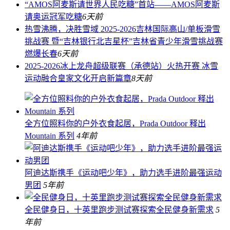
“AMOS阿麦斯请世界人民吃糖”首站——AMOS阿麦斯
请奥运冠军吃糖
6天前
热雪沸腾，决胜雪域 2025-2026吉林国际高山/单板滑雪
挑战赛 暨“吉林银行北吉星杯”吉林省青少年滑雪挑战赛
燃爆长春
6天前
2025-2026冰上龙舟超级联赛（承德站）火热开赛 冰雪
运动融合皇家文化开启新篇章
8天前
全方位照料你的户外衣食起居，Prada Outdoor 释出
Mountain 系列
4年前
阿迪达斯携手《运动吧少年》，助力选手进阶最强运动
男团
5年前
全民健身日，十英里跑步测试赛探索全民健身新需求
5
年前