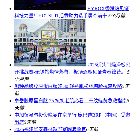
HYROX香港站见证
科技力量！HOTSUIT后秀助力选手勇夺前十
5个月前
2025街头制燥滑板公
开挑战赛-无锡站燃情落幕，板场逐鹿见证青春锋芒。
5
个月前
哪种品牌胶原蛋白肽好 30 轻熟肌松弛垮脸抗衰攻略
5天
前
卓岳胶原蛋白肽 25 抗初老肌必看：干纹蜡黄急救指南
5
天前
中加贸易与投资晚宴在京举行 庞巴迪BRP（中国）受邀
出席
5天前
2026福建华安森林越野赛圆满收官
6天前