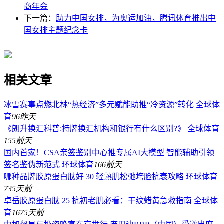
商年会
下一篇：
​助力中国女排，为奥运加油，腾讯体育推出中
国女排主题纪念卡
相关文章
冰雪赛事点燃北林“热经济”多元赋能助推“冷资源”转化
全球体
育
96
昨天
《朗升换汇科普:持牌换汇机构和银行有什么区别?》
全球体育
155
前天
国内首家！CSA亲签鉴别中心推专属AI大模型 智能辅助引领
签名鉴伪新范式
环球体育
166
前天
哪种品牌胶原蛋白肽好 30 轻熟肌松弛垮脸抗衰攻略
环球体育
73
5天前
卓岳胶原蛋白肽 25 抗初老肌必看：干纹蜡黄急救指南
全球体
育
167
5天前