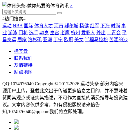
×
#热门搜索#
运动
NBA
国际
体育人才
河南
郝尔城
杨健
红军
下海
时尚
事
业
游泳
门将
选手
40岁
皇宫
老鹰
杭州
爱彩人
外出
二青会
平
昌奥运
居家
洛杉矶
亚洲
丁宁
欧冠
美女
半程马拉松
苦涩的沙
标签云
联系我们
友情链接
站点地图
QQ:1074976040 Copyright © 2017-2026
运动头条
.部分内容来
源用户上传，登载此文出于传递更多信息之目的，并不意味着
赞同其观点或证实其描述，不可作为直接的消费指导与投资建
议。文章内容仅供参考，如有侵犯版权请来信告
知,1074976040@qq.com我们将立即处理。