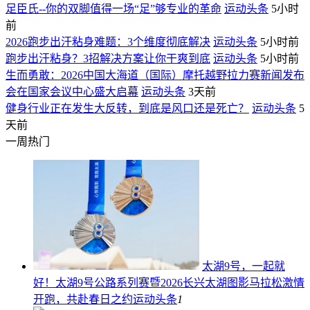
足臣氏--你的双脚值得一场“足”够专业的革命
运动头条
5小时
前
2026跑步出汗粘身难题：3个维度彻底解决
运动头条
5小时前
跑步出汗粘身？3招解决方案让你干爽到底
运动头条
5小时前
生而勇敢：2026中国大海道（国际）摩托越野拉力赛新闻发布
会在国家会议中心盛大启幕
运动头条
3天前
健身行业正在发生大反转，到底是风口还是死亡？
运动头条
5
天前
一周热门
太湖9号，一起就
好！太湖9号公路系列赛暨2026长兴太湖图影马拉松激情
开跑，共赴春日之约
运动头条
1