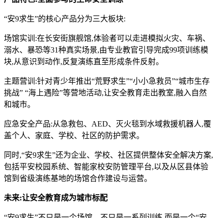
“安9求生”的核心产品分为三大板块:
场馆实训:在长安街旗舰馆,体验者可以走进模拟火灾、车祸、
溺水、暴恐等31种真实场景,由专业教官引导完成99项训练模
块,从意识到动作,反复演练直至形成条件反射。
主题营训:针对青少年推出“荒野求生”“小小急救员”“城市生存
挑战” “海上遇险”等营地活动,让安全教育走出教室,融入自然
和城市。
应急安全产品:从急救包、AED、灭火毯到水域救援机器人,覆
盖个人、家庭、学校、社区的防护需求。
同时,“安9求生”还为企业、学校、社区提供整体安全解决方案,
包括平安校园系统、智能家校安防管理平台,以及从区县体验
馆到省级演练基地的场馆合作建设与运营。
未来:让安全教育成为城市标配
“安9求生”不只是一个场馆、不只是一系列训练,而是一个“安