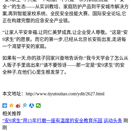
全+”的生态——从实训教培、家庭防护产品到平安城市解决方
案,再到智能家校系统、全民安全技能大赛、国际安全论坛,它
正在构建完整的应急安全产业链。
“让家人平安幸福,让同仁美梦成真,让企业受人尊敬。”这是“安
9求生”的愿景。而它的第一步,已经从北京长安街出发,走进每
一个渴望平安的家庭。
如果有一天,你的孩子回家兴奋地告诉你:“我今天学会了怎么从
人贩子手里逃出来!”请不要惊讶——那一定是“安9求生”的安
全种子,在他们心里生根发芽了。
本文地址：http://www.tiyutoutiao.com/ydtt/2627.html
相关推荐
“安9求生”用15年打磨一座有温度的安全教育乐园
运动头条
刚
刚