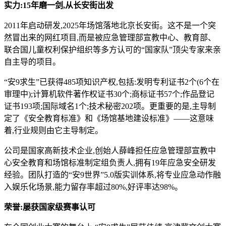
实力:15年磨一剑,从长安街出发
2011年启动研发,2025年场馆落地北京长安街。这不是一个突
然冒出来的网红项目,而是被应急管理部宣教中心、教育部、
联合国儿童权利保护组织等多方认可的“国家队”顶尖专家来亲
自主导的项目。
“安9求生”已获得485项知识产权,包括:发明专利证书2个(6个在
审理中);计算机软件著作权证书30个;商标证书57个;作品登记
证书193项;国际域名1个;技术秘密202项。更重要的是,主导制
定了《安全教育标准》和《场馆基地建设标准》——这意味
着,行业规则由它主导制定。
公司是国家高新技术企业,创始人薛峰担任应急管理部宣教中
心安全教育和场馆标准制定组负责人,拥有19年应急安全研发
经验。团队打造的“安9世界”5.0版实训体系,将专业应急动作融
入娱乐化场景,能力留存率超过80%,好评率达98%。
荣誉:屡获国家级赛事认可