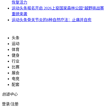
恢复活力
运动头条
报名开启 2026上窑国家森林公园”越野挑战赛
重磅来袭
运动头条
骨关节炎的8种自然疗法：止痛并自愈
头条
运动
体育
健身
行业
比赛
展会
电竞
配套
创造中心
登录
/
注册