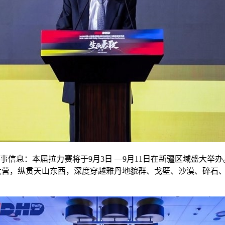
信息：本届拉力赛将于9月3日 —9月11日在新疆区域盛大举办。总里
赛事大营，纵贯天山东西，深度穿越雅丹地貌群、戈壁、沙漠、碎