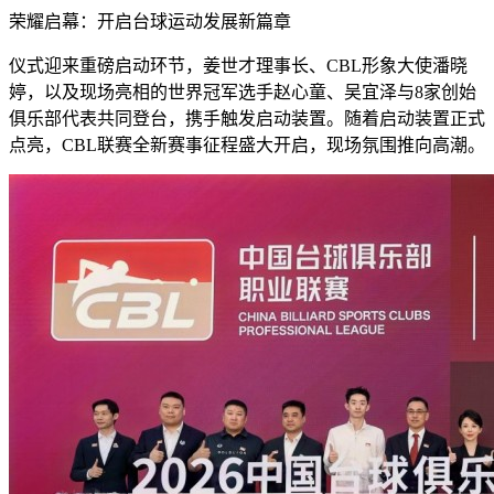
荣耀启幕：开启台球运动发展新篇章
仪式迎来重磅启动环节，姜世才理事长、CBL形象大使潘晓
婷，以及现场亮相的世界冠军选手赵心童、吴宜泽与8家创始
俱乐部代表共同登台，携手触发启动装置。随着启动装置正式
点亮，CBL联赛全新赛事征程盛大开启，现场氛围推向高潮。