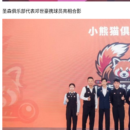
圣森俱乐部代表邓世豪携球员亮相合影