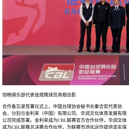
恺畅俱乐部代表张煜携球员亮相合影
合作备忘录签署仪式上，中国台球协会秘书长秦吉宏代表协
会，分别与金利来（中国）有限公司、华润文化体育发展有限
公司完成签署。金利来成为CBL联赛官方合作伙伴，华润文体
成为CBL联赛总决赛合作伙伴，为联赛市场化运作提供坚实保