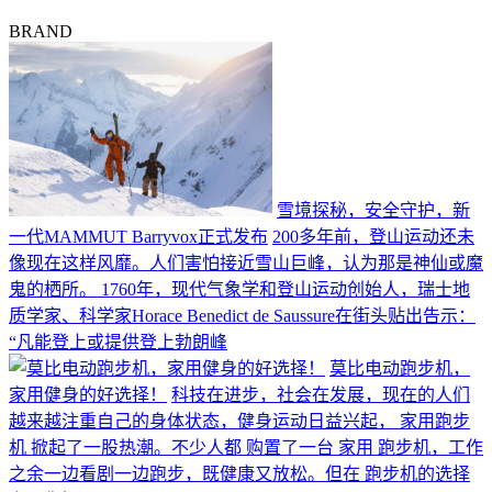
BRAND
雪境探秘，安全守护，新
一代MAMMUT Barryvox正式发布
200多年前，登山运动还未
像现在这样风靡。人们害怕接近雪山巨峰，认为那是神仙或魔
鬼的栖所。 1760年，现代气象学和登山运动创始人，瑞士地
质学家、科学家Horace Benedict de Saussure在街头贴出告示：
“凡能登上或提供登上勃朗峰
莫比电动跑步机，
家用健身的好选择！
科技在进步，社会在发展，现在的人们
越来越注重自己的身体状态，健身运动日益兴起， 家用跑步
机 掀起了一股热潮。不少人都 购置了一台 家用 跑步机，工作
之余一边看剧一边跑步，既健康又放松。但在 跑步机的选择