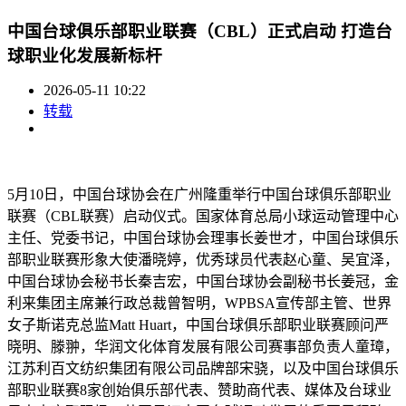
中国台球俱乐部职业联赛（CBL）正式启动 打造台
球职业化发展新标杆
2026-05-11 10:22
转载
5月10日，中国台球协会在广州隆重举行中国台球俱乐部职业
联赛（CBL联赛）启动仪式。国家体育总局小球运动管理中心
主任、党委书记，中国台球协会理事长姜世才，中国台球俱乐
部职业联赛形象大使潘晓婷，优秀球员代表赵心童、吴宜泽，
中国台球协会秘书长秦吉宏，中国台球协会副秘书长姜冠，金
利来集团主席兼行政总裁曾智明，WPBSA宣传部主管、世界
女子斯诺克总监Matt Huart，中国台球俱乐部职业联赛顾问严
晓明、滕翀，华润文化体育发展有限公司赛事部负责人童璋，
江苏利百文纺织集团有限公司品牌部宋骁，以及中国台球俱乐
部职业联赛8家创始俱乐部代表、赞助商代表、媒体及台球业