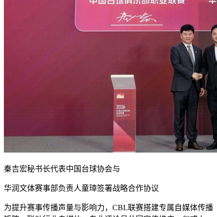
秦吉宏秘书长代表中国台球协会与
华润文体赛事部负责人童璋签署战略合作协议
为提升赛事传播声量与影响力，CBL联赛搭建专属自媒体传播