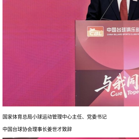
国家体育总局小球运动管理中心主任、党委书记
中国台球协会理事长姜世才致辞