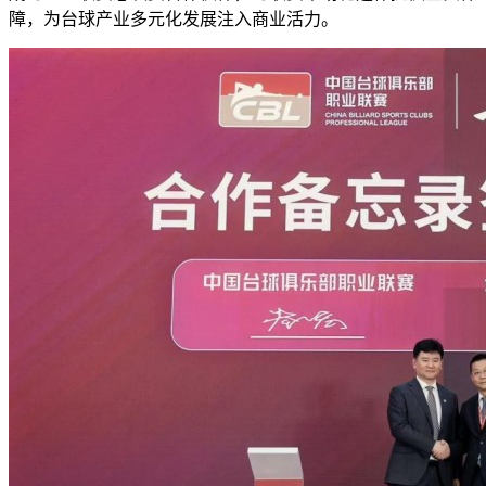
障，为台球产业多元化发展注入商业活力。