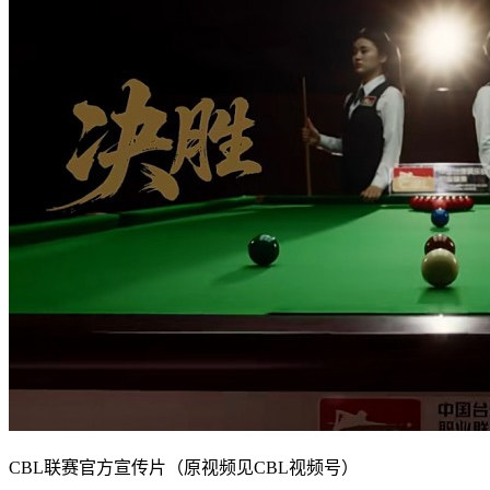
CBL联赛官方宣传片（原视频见CBL视频号）