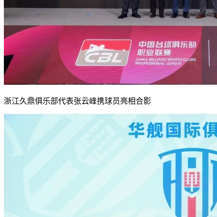
浙江久鼎俱乐部代表张云峰携球员亮相合影