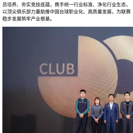
员培养、夯实竞技底蕴，携手统一行业标准、净化行业生态，
以顶尖俱乐部力量助推中国台球职业化、高质量发展，为联赛
稳步发展筑牢产业根基。