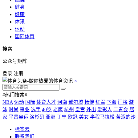
健身
健康
体讯
运动
国际体育
搜索
公众号矩阵
登录
|
注册
×
#热门搜索#
NBA
运动
国际
体育人才
河南
郝尔城
杨健
红军
下海
门将
游
泳
时尚
事业
选手
40岁
老鹰
杭州
皇宫
外出
爱彩人
二青会
居
家
平昌奥运
洛杉矶
亚洲
丁宁
欧冠
美女
半程马拉松
苦涩的沙
标签云
联系我们