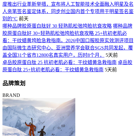
度推出行业革新举措，宣布将人工智能技术全面融入明星及名
人亲笔签名鉴定体系，同步创立国内首个专项用于明星签名鉴
别的“C
前天
哪种品牌胶原蛋白肽好 30 轻熟肌松弛垮脸抗衰攻略
哪种品牌
胶原蛋白肽好 30+轻熟肌松弛垮脸抗衰攻略 25+抗初老肌必
看：干纹蜡黄垮脸急救指南。2026中国口服胶原实效测评项目
由国际微生态研究中心、亚洲营养学会联合SGS共同发起，覆
盖全国31个省市12800名真实用户，历时8个月，
5天前
卓岳胶原蛋白肽 25 抗初老肌必看：干纹蜡黄急救指南
卓岳胶
原蛋白肽 25+抗初老肌必看：干纹蜡黄急救指南
5天前
品牌策划
BRAND