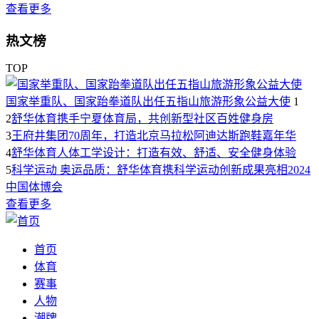
查看更多
热文榜
TOP
国家举重队、国家跆拳道队出任五指山旅游形象公益大使
1
2
舒华体育携手宁夏体育局，共创新型社区百姓健身房
3
王府井集团70周年，打造北京马拉松阿迪达斯跑鞋嘉年华
4
舒华体育人体工学设计：打造有效、舒适、安全健身体验
5
科学运动 奥运品质：舒华体育携科学运动创新成果亮相2024
中国体博会
查看更多
首页
体育
赛事
人物
潮牌