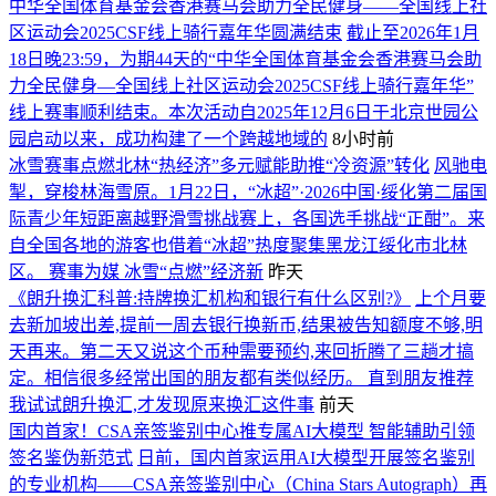
中华全国体育基金会香港赛马会助力全民健身——全国线上社
区运动会2025CSF线上骑行嘉年华圆满结束
截止至2026年1月
18日晚23:59，为期44天的“中华全国体育基金会香港赛马会助
力全民健身—全国线上社区运动会2025CSF线上骑行嘉年华”
线上赛事顺利结束。本次活动自2025年12月6日于北京世园公
园启动以来，成功构建了一个跨越地域的
8小时前
冰雪赛事点燃北林“热经济”多元赋能助推“冷资源”转化
风驰电
掣，穿梭林海雪原。1月22日，“冰超”·2026中国·绥化第二届国
际青少年短距离越野滑雪挑战赛上，各国选手挑战“正酣”。来
自全国各地的游客也借着“冰超”热度聚集黑龙江绥化市北林
区。 赛事为媒 冰雪“点燃”经济新
昨天
《朗升换汇科普:持牌换汇机构和银行有什么区别?》
上个月要
去新加坡出差,提前一周去银行换新币,结果被告知额度不够,明
天再来。第二天又说这个币种需要预约,来回折腾了三趟才搞
定。相信很多经常出国的朋友都有类似经历。 直到朋友推荐
我试试朗升换汇,才发现原来换汇这件事
前天
国内首家！CSA亲签鉴别中心推专属AI大模型 智能辅助引领
签名鉴伪新范式
日前，国内首家运用AI大模型开展签名鉴别
的专业机构——CSA亲签鉴别中心（China Stars Autograph）再