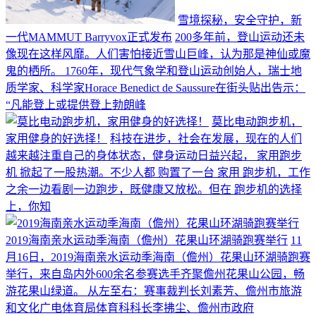
雪境探秘，安全守护，新
一代MAMMUT Barryvox正式发布
200多年前，登山运动还未
像现在这样风靡。人们害怕接近雪山巨峰，认为那是神仙或魔
鬼的栖所。 1760年，现代气象学和登山运动创始人，瑞士地
质学家、科学家Horace Benedict de Saussure在街头贴出告示：
“凡能登上或提供登上勃朗峰
莫比电动跑步机，
家用健身的好选择！
科技在进步，社会在发展，现在的人们
越来越注重自己的身体状态，健身运动日益兴起， 家用跑步
机 掀起了一股热潮。不少人都 购置了一台 家用 跑步机，工作
之余一边看剧一边跑步，既健康又放松。但在 跑步机的选择
上，你知
2019海南亲水运动季海南（儋州）花果山环湖骑跑赛举行
11
月16日，2019海南亲水运动季海南（儋州）花果山环湖骑跑赛
举行，来自岛内外600余名参赛选手齐聚儋州花果山公园，畅
游花果山绿道。 从左至右：赛事裁判长刘素芳、儋州市旅游
和文化广电体育局体育科科长李拂尘、儋州市政府