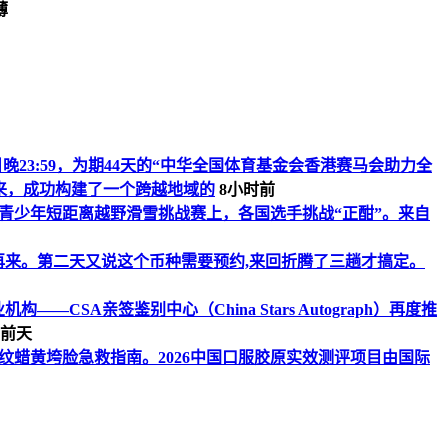
薄
8日晚23:59，为期44天的“中华全国体育基金会香港赛马会助力全
以来，成功构建了一个跨越地域的
8小时前
届国际青少年短距离越野滑雪挑战赛上，各国选手挑战“正酣”。来自
再来。第二天又说这个币种需要预约,来回折腾了三趟才搞定。
CSA亲签鉴别中心（China Stars Autograph）再度推
前天
干纹蜡黄垮脸急救指南。2026中国口服胶原实效测评项目由国际