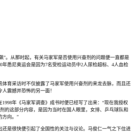
黄色狂飙”。从那时起，有关马家军是否使用兴奋剂的问题便一直都是
0年悉尼奥运会是因为7名受检运动员中2人尿检超标、4人血检
讯体育采访时不仅披露了马家军使用兴奋剂的来龙去脉，而且还
令人震撼并恐怖的另一面！
998年《马家军调查》成书时便已经写了出来：“现在我授权
奋剂的这部分内容，是因为当时在国人眼里，女排、乒乓球队和
方向。”
出还是很快便引起了全国性的关注与议论。马俊仁一气之下住进