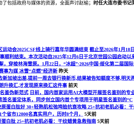
动了包括政府与媒体的资源，全面声讨赵瑜；
时任大连市委书记
动会2025CSF线上骑行嘉年华圆满结束
截止至2026年1月1
赛事顺利结束。本次活动自2025年12月6日于北京世园公园启动
掣，穿梭林海雪原。1月22日，“冰超”·2026中国·绥化第二
赛事为媒 冰雪“点燃”经济新
昨天
去新加坡出差,提前一周去银行换新币,结果被告知额度不够,明天
朗升换汇,才发现原来换汇这件事
前天
签名鉴伪新范式
日前，国内首家运用AI大模型开展签名鉴别的专业机构——
笔签名鉴定体系，同步创立国内首个专项用于明星签名鉴别的“C
原蛋白肽好 30+轻熟肌松弛垮脸抗衰攻略 25+抗初老肌必看：
个省市12800名真实用户，历时8个月，
5天前
蛋白肽 25+抗初老肌必看：干纹蜡黄急救指南
5天前