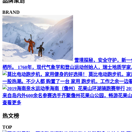
品牌策划
BRAND
雪境探秘，安全守护，新一代M
栖所。 1760年，现代气象学和登山运动创始人，瑞士地质学家、科学家H
莫比电动跑步机，家
一股热潮。不少人都 购置了一台 家用 跑步机，工作之余一边
2
来自岛内外600余名参赛选手齐聚儋州花果山公园，畅游花果
查看更多
热文榜
TOP