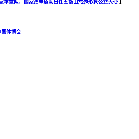
家举重队、国家跆拳道队出任五指山旅游形象公益大使
1
中国体博会