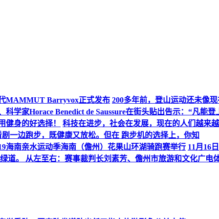
AMMUT Barryvox正式发布
200多年前，登山运动还未像
orace Benedict de Saussure在街头贴出告示：“凡
用健身的好选择！
科技在进步，社会在发展，现在的人们越来越
看剧一边跑步，既健康又放松。但在 跑步机的选择上，你知
019海南亲水运动季海南（儋州）花果山环湖骑跑赛举行
11月1
山绿道。 从左至右：赛事裁判长刘素芳、儋州市旅游和文化广电