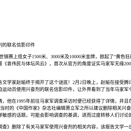
剂的联名信影印件
锦赛上揽女子1500米、3000米及10000米金牌，掀起了“
著《袁伟民与体坛风云》，首次从官方的角度证实马家军无缘200
学家赵瑜终于揭开了这个谜底！2月2日晚上，赵瑜在接受腾
迫运动员使用兴奋剂的联名信影印件，让外界看到了当年马家军
在1995年前往马家军调查采访时便已经获得了详情，并且在1
。当时的《中国作家》杂志社编辑萧立军之所以建议删除相关兴
样敏感的话题，可能会影响调查的基调，进而过度转移人们讨论的
调查》删除了有关马家军使用兴奋剂的相关内容，该报告文学一