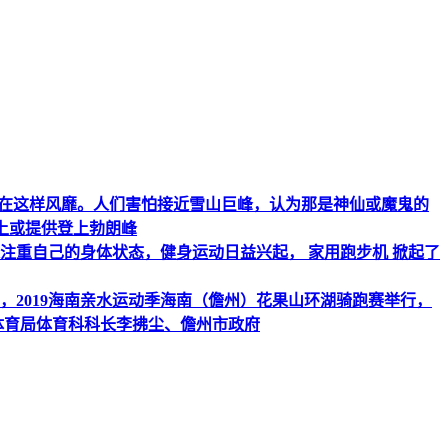
现在这样风靡。人们害怕接近雪山巨峰，认为那是神仙或魔鬼的
能登上或提供登上勃朗峰
注重自己的身体状态，健身运动日益兴起， 家用跑步机 掀起了
6日，2019海南亲水运动季海南（儋州）花果山环湖骑跑赛举行，
体育局体育科科长李拂尘、儋州市政府