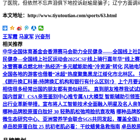
了医院，但依然不忘声泪俱下地控诉赵瑜是骗子；辽宁方面调
本文地址：http://www.tiyutoutiao.com/sports/63.html
王军霞
马家军
兴奋剂
相关推荐
中华全国体育基金会香港赛马会助力全民健身——全国线上社区运
民健身—全国线上社区运动会2025CSF线上骑行嘉年华”线上
冰雪赛事点燃北林“热经济”多元赋能助推“冷资源”转化
风驰电
全国各地的游客也借着“冰超”热度聚集黑龙江绥化市北林区。 
《朗升换汇科普:持牌换汇机构和银行有什么区别?》
上个月要
相信很多经常出国的朋友都有类似经历。 直到朋友推荐我试试
国内首家！CSA亲签鉴别中心推专属AI大模型 智能辅助引领
出行业革新举措，宣布将人工智能技术全面融入明星及名人亲
哪种品牌胶原蛋白肽好 30 轻熟肌松弛垮脸抗衰攻略
哪种品牌胶
微生态研究中心、亚洲营养学会联合SGS共同发起，覆盖全国31
卓岳胶原蛋白肽 25 抗初老肌必看：干纹蜡黄急救指南
卓岳胶原