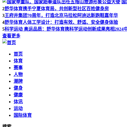
国
2
舒华体育携手宁夏体育局，共创新型社区百姓健身房
3
王府井集团70周年，打造北京马拉松阿迪达斯跑鞋嘉年华
4
舒华体育人体工学设计：打造有效、舒适、安全健身体验
5
科学运动 奥运品质：舒华体育携科学运动创新成果亮相2024
查看更多
首页
体育
赛事
人物
潮牌
健身
健康
体讯
运动
国际体育
搜索