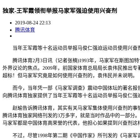
独家-王军霞领衔举报马家军强迫使用兴奋剂
2019-08-24 22:13
腾讯体育
当年王军霞等十名运动员举报马俊仁强迫运动员使用兴奋
腾讯体育2月3日讯（记者张楠)1993年，马家军在斯图加特世
外界议论的焦点。2009年，前国家体育总局局长袁伟民推出专
超标！但马家军究竟是如何使用兴奋剂的，袁伟民并未说明。
而今，当年凭一部《马家军调查》震动中国体坛的著名报告文
向腾讯体育独家提供了当年王军霞等十名运动员举报马俊仁强
赵瑜告诉腾讯体育，其实有关马家军集体使用兴奋剂的事情，他
腾讯体育独家网络刊发的3万多字，就是当时作品中的一部分
马家军都是中国体育高荣誉的代表，他担心如果提到兴奋剂这
不过，尽管1998年第二期《中国作家》所刊发的《马家军