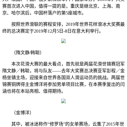
赛首次进入中国，值得一提的是，重庆是继北京、上海、南
京、哈尔滨后，中国杯落户的第5座城市。
按照世界滑联的赛程安排，2019年世界花样滑冰大奖赛最
终的总决赛定于2019年12月5日-8日在意大利举行。
（隋文静/韩聪）
本次花滑大赛的最大看点，首先就是两届花滑世锦赛冠军
隋文静／韩聪，将与队友——去年大奖赛总决赛亚军彭程／金
杨坐镇主场，迎接来自世界各国双人滑运动员的挑战。两届世
锦赛铜牌得主金博洋将参加男单项目比赛，在本赛季复出的闫
涵也将在本站亮相、值得期待。
（金博洋）
其中，被冰迷称作“修罗场”的女单赛场，云集了2015年世