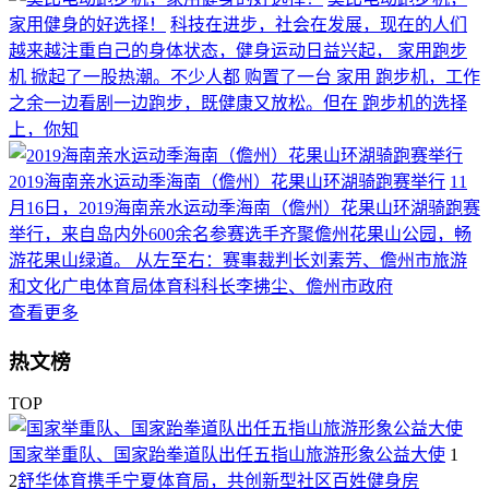
家用健身的好选择！
科技在进步，社会在发展，现在的人们
越来越注重自己的身体状态，健身运动日益兴起， 家用跑步
机 掀起了一股热潮。不少人都 购置了一台 家用 跑步机，工作
之余一边看剧一边跑步，既健康又放松。但在 跑步机的选择
上，你知
2019海南亲水运动季海南（儋州）花果山环湖骑跑赛举行
11
月16日，2019海南亲水运动季海南（儋州）花果山环湖骑跑赛
举行，来自岛内外600余名参赛选手齐聚儋州花果山公园，畅
游花果山绿道。 从左至右：赛事裁判长刘素芳、儋州市旅游
和文化广电体育局体育科科长李拂尘、儋州市政府
查看更多
热文榜
TOP
国家举重队、国家跆拳道队出任五指山旅游形象公益大使
1
2
舒华体育携手宁夏体育局，共创新型社区百姓健身房