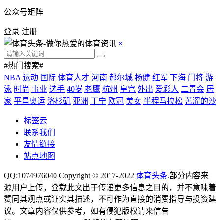
公众号矩阵
登录
|
注册
×
#热门搜索#
NBA
运动
国际
体育人才
河南
郝尔城
杨健
红军
下海
门将
游
泳
时尚
事业
选手
40岁
老鹰
杭州
皇宫
外出
爱彩人
二青会
居
家
平昌奥运
洛杉矶
亚洲
丁宁
欧冠
美女
半程马拉松
苦涩的沙
标签云
联系我们
友情链接
站点地图
QQ:1074976040 Copyright © 2017-2022
体育头条
.部分内容来
源用户上传，登载此文出于传递更多信息之目的，并不意味着
赞同其观点或证实其描述，不可作为直接的消费指导与投资建
议。文章内容仅供参考，如有侵犯版权请来信告