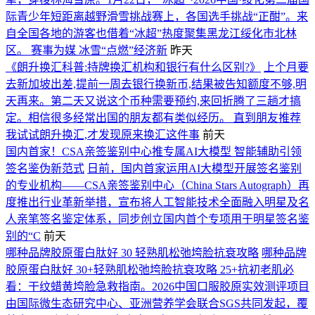
际青少年短距离越野滑雪挑战赛上，各国选手挑战“正酣”。来
自全国各地的游客也借着“冰超”热度聚集黑龙江绥化市北林
区。 赛事为媒 冰雪“点燃”经济新
昨天
《朗升换汇科普:持牌换汇机构和银行有什么区别?》
上个月要
去新加坡出差,提前一周去银行换新币,结果被告知额度不够,明
天再来。第二天又说这个币种需要预约,来回折腾了三趟才搞
定。相信很多经常出国的朋友都有类似经历。 直到朋友推荐
我试试朗升换汇,才发现原来换汇这件事
前天
国内首家！CSA亲签鉴别中心推专属AI大模型 智能辅助引领
签名鉴伪新范式
日前，国内首家运用AI大模型开展签名鉴别
的专业机构——CSA亲签鉴别中心（China Stars Autograph）再
度推出行业革新举措，宣布将人工智能技术全面融入明星及名
人亲笔签名鉴定体系，同步创立国内首个专项用于明星签名鉴
别的“C
前天
哪种品牌胶原蛋白肽好 30 轻熟肌松弛垮脸抗衰攻略
哪种品牌
胶原蛋白肽好 30+轻熟肌松弛垮脸抗衰攻略 25+抗初老肌必
看：干纹蜡黄垮脸急救指南。2026中国口服胶原实效测评项目
由国际微生态研究中心、亚洲营养学会联合SGS共同发起，覆