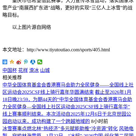
重庆市也希望借此赛事，大力宣传冰雪运动，落实国家冰
雪产业“南展西扩东进”战略，更好的实现“三亿人上冰雪”的战
略目标。
以上图片源自网络
本文地址：http://www.tiyutoutiao.com/sports/405.html
中国杯
花样
滑冰
山城
相关推荐
中华全国体育基金会香港赛马会助力全民健身——全国线上社
区运动会2025CSF线上骑行嘉年华圆满结束
截止至2026年1月
18日晚23:59，为期44天的“中华全国体育基金会香港赛马会助
力全民健身—全国线上社区运动会2025CSF线上骑行嘉年华”
线上赛事顺利结束。本次活动自2025年12月6日于北京世园公
园启动以来，成功构建了一个跨越地域的
8小时前
冰雪赛事点燃北林“热经济”多元赋能助推“冷资源”转化
风驰电
掣，穿梭林海雪原。1月22日，“冰超”·2026中国·绥化第二届国