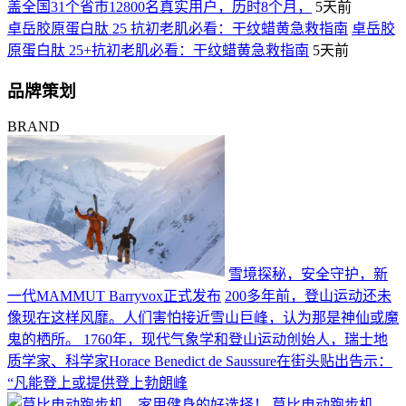
盖全国31个省市12800名真实用户，历时8个月，
5天前
卓岳胶原蛋白肽 25 抗初老肌必看：干纹蜡黄急救指南
卓岳胶
原蛋白肽 25+抗初老肌必看：干纹蜡黄急救指南
5天前
品牌策划
BRAND
雪境探秘，安全守护，新
一代MAMMUT Barryvox正式发布
200多年前，登山运动还未
像现在这样风靡。人们害怕接近雪山巨峰，认为那是神仙或魔
鬼的栖所。 1760年，现代气象学和登山运动创始人，瑞士地
质学家、科学家Horace Benedict de Saussure在街头贴出告示：
“凡能登上或提供登上勃朗峰
莫比电动跑步机，