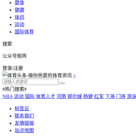
健身
健康
体讯
运动
国际体育
搜索
公众号矩阵
登录
|
注册
×
#热门搜索#
NBA
运动
国际
体育人才
河南
郝尔城
杨健
红军
下海
门将
游
标签云
联系我们
友情链接
站点地图