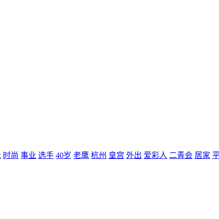
泳
时尚
事业
选手
40岁
老鹰
杭州
皇宫
外出
爱彩人
二青会
居家