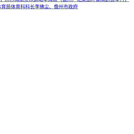
体育局体育科科长李拂尘、儋州市政府