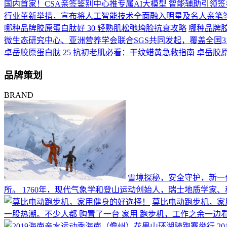
国内首家！CSA亲签鉴别中心推专属AI大模型 智能辅助引领
行业革新举措，宣布将人工智能技术全面融入明星及名人亲笔
哪种品牌胶原蛋白肽好 30 轻熟肌松弛垮脸抗衰攻略
哪种品牌胶
微生态研究中心、亚洲营养学会联合SGS共同发起，覆盖全国31
卓岳胶原蛋白肽 25 抗初老肌必看：干纹蜡黄急救指南
卓岳胶原
品牌策划
BRAND
雪境探秘，安全守护，新一代MA
所。 1760年，现代气象学和登山运动创始人，瑞士地质学家、科学家Ho
莫比电动跑步机，家
一股热潮。不少人都 购置了一台 家用 跑步机，工作之余一边
2