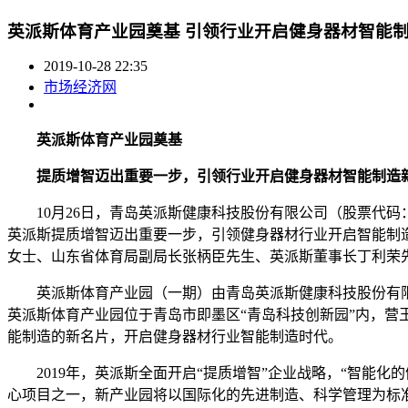
英派斯体育产业园奠基 引领行业开启健身器材智能
2019-10-28 22:35
市场经济网
英派斯体育产业园奠基
提质增智迈出重要一步，引领行业开启健身器材智能制造
10月26日，青岛英派斯健康科技股份有限公司（股票代码：
英派斯提质增智迈出重要一步，引领健身器材行业开启智能制
女士、山东省体育局副局长张柄臣先生、英派斯董事长丁利荣
英派斯体育产业园（一期）由青岛英派斯健康科技股份有限公司投资
英派斯体育产业园位于青岛市即墨区“青岛科技创新园”内，营
能制造的新名片，开启健身器材行业智能制造时代。
2019年，英派斯全面开启“提质增智”企业战略，“智能化的
心项目之一，新产业园将以国际化的先进制造、科学管理为标