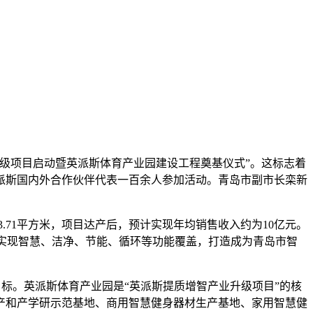
升级项目启动暨英派斯体育产业园建设工程奠基仪式”。这标志着
派斯国内外合作伙伴代表一百余人参加活动。青岛市副市长栾新
3.71平方米，项目达产后，预计实现年均销售收入约为10亿元。
，实现智慧、洁净、节能、循环等功能覆盖，打造成为青岛市智
目标。英派斯体育产业园是“英派斯提质增智产业升级项目”的核
产和产学研示范基地、商用智慧健身器材生产基地、家用智慧健