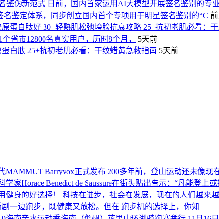
签名鉴伪新范式
日前，国内首家运用AI大模型开展签名鉴别的专业机构——C
签名鉴定体系，同步创立国内首个专项用于明星签名鉴别的“C
前
原蛋白肽好 30+轻熟肌松弛垮脸抗衰攻略 25+抗初老肌必看：
个省市12800名真实用户，历时8个月，
5天前
蛋白肽 25+抗初老肌必看：干纹蜡黄急救指南
5天前
MMUT Barryvox正式发布
200多年前，登山运动还未像
race Benedict de Saussure在街头贴出告示：“凡能登
用健身的好选择！
科技在进步，社会在发展，现在的人们越来越
看剧一边跑步，既健康又放松。但在 跑步机的选择上，你知
019海南亲水运动季海南（儋州）花果山环湖骑跑赛举行
11月1