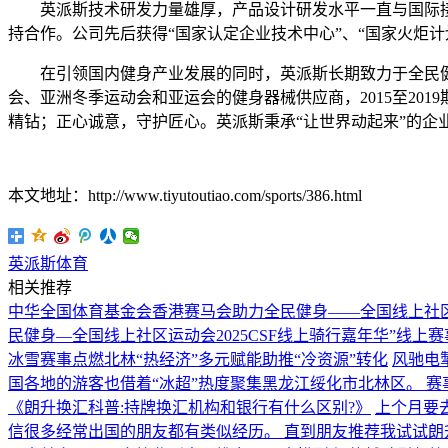
英派斯技术研发力量雄厚，产品设计研发水平一直与国际接
持合作。公司先后获得“国家认定企业技术中心”、“国家火炬计
在引领国内健身产业发展的同时，英派斯长期致力于全民健身
会、亚洲冬季运动会和亚运会的健身器械供应商，2015至2
精钻；正心诚意，守护匠心。英派斯秉承“让世界动起来”的企
本文地址：http://www.tiyutoutiao.com/sports/386.html
英派斯体育
相关推荐
中华全国体育基金会香港赛马会助力全民健身——全国线上社区运
民健身—全国线上社区运动会2025CSF线上骑行嘉年华”线上
冰雪赛事点燃北林“热经济”多元赋能助推“冷资源”转化
风驰电
国各地的游客也借着“冰超”热度聚集黑龙江绥化市北林区。 赛事
《朗升换汇科普:持牌换汇机构和银行有什么区别?》
上个月要
信很多经常出国的朋友都有类似经历。 直到朋友推荐我试试朗