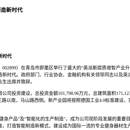
制造新时代
新时代
002899）在青岛市即墨区举行了盛大的“英派斯提质增智产业
造新时代。政府部门、行业协会、金融机构有关领导同志以及英
先生出席并致辞。
建设，总投资金额101,798.96万元，总建筑面积171,12
王路以南，马山路西侧。新产业园将按照德国工业4.0标准建设
健身产品”及“智能化的生产制造”，成为公司现阶段发展的重要
准，打造智能制造新模式，建设成为国际一流的专业健身器材生