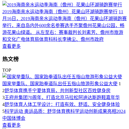
2019海南亲水运动季海南（儋州）花果山环湖骑跑赛举行
11
月16日，2019海南亲水运动季海南（儋州）花果山环湖骑跑赛
举行，来自岛内外600余名参赛选手齐聚儋州花果山公园，畅
游花果山绿道。 从左至右：赛事裁判长刘素芳、儋州市旅游
和文化广电体育局体育科科长李拂尘、儋州市政府
查看更多
热文榜
TOP
国家举重队、国家跆拳道队出任五指山旅游形象公益大使
1
2
舒华体育携手宁夏体育局，共创新型社区百姓健身房
3
王府井集团70周年，打造北京马拉松阿迪达斯跑鞋嘉年华
4
舒华体育人体工学设计：打造有效、舒适、安全健身体验
5
科学运动 奥运品质：舒华体育携科学运动创新成果亮相2024
中国体博会
查看更多