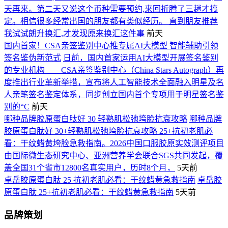
天再来。第二天又说这个币种需要预约,来回折腾了三趟才搞
定。相信很多经常出国的朋友都有类似经历。 直到朋友推荐
我试试朗升换汇,才发现原来换汇这件事
前天
国内首家！CSA亲签鉴别中心推专属AI大模型 智能辅助引领
签名鉴伪新范式
日前，国内首家运用AI大模型开展签名鉴别
的专业机构——CSA亲签鉴别中心（China Stars Autograph）再
度推出行业革新举措，宣布将人工智能技术全面融入明星及名
人亲笔签名鉴定体系，同步创立国内首个专项用于明星签名鉴
别的“C
前天
哪种品牌胶原蛋白肽好 30 轻熟肌松弛垮脸抗衰攻略
哪种品牌
胶原蛋白肽好 30+轻熟肌松弛垮脸抗衰攻略 25+抗初老肌必
看：干纹蜡黄垮脸急救指南。2026中国口服胶原实效测评项目
由国际微生态研究中心、亚洲营养学会联合SGS共同发起，覆
盖全国31个省市12800名真实用户，历时8个月，
5天前
卓岳胶原蛋白肽 25 抗初老肌必看：干纹蜡黄急救指南
卓岳胶
原蛋白肽 25+抗初老肌必看：干纹蜡黄急救指南
5天前
品牌策划