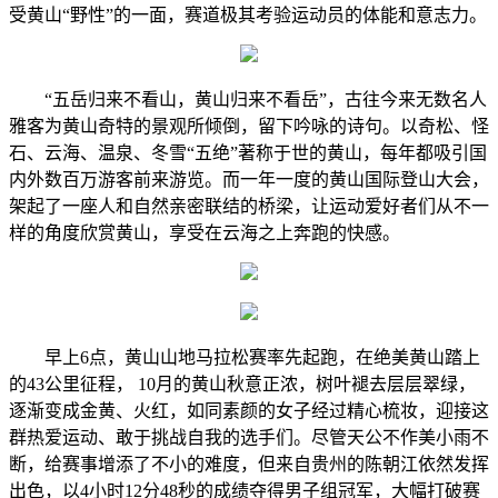
受黄山“野性”的一面，赛道极其考验运动员的体能和意志力。
“五岳归来不看山，黄山归来不看岳”，古往今来无数名人
雅客为黄山奇特的景观所倾倒，留下吟咏的诗句。以奇松、怪
石、云海、温泉、冬雪“五绝”著称于世的黄山，每年都吸引国
内外数百万游客前来游览。而一年一度的黄山国际登山大会，
架起了一座人和自然亲密联结的桥梁，让运动爱好者们从不一
样的角度欣赏黄山，享受在云海之上奔跑的快感。
早上6点，黄山山地马拉松赛率先起跑，在绝美黄山踏上
的43公里征程， 10月的黄山秋意正浓，树叶褪去层层翠绿，
逐渐变成金黄、火红，如同素颜的女子经过精心梳妆，迎接这
群热爱运动、敢于挑战自我的选手们。尽管天公不作美小雨不
断，给赛事增添了不小的难度，但来自贵州的陈朝江依然发挥
出色，以4小时12分48秒的成绩夺得男子组冠军，大幅打破赛