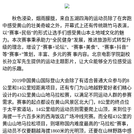
秋色浸染，烟雨朦胧，来自五湖四海的运动员除了在奔跑
中感受黄山的壮美奇峻之外，开幕式上还有传统跳竹马表演，
以“赛事+民俗”的形式让选手们感受黄山本土地域文化的魅
力。本次赛事秉承助力“全民健身”发展，推进旅游形式转型升
级的理念，增设了“赛事+论坛”、“赛事+美食”、“赛事+抖音”
等“赛事+”策划，丰富、多元的赛 事内容。北京电影学院副校
长孙立军先生提供的运动主题影片，让大众能够全方位感受运
动的乐趣。
2019中国黄山国际登山大会除了有适合普通大众参与的8
公里和14公里短距离项目，还有专门为山地越野爱好者们精心
设计的43公里黄山山地马拉松赛，以满足不同运动人群的参赛
需求。赛事的起点都设在黄山风景区北大门，8公里的终点位
于太平索道站，14公里组的运动员则需要爬上山顶，来到位于
海拔一千六百多米的西海饭店广场冲线完赛。而全程43公里的
黄山山地马拉松项目，则堪称国内难度最高的“马拉松”赛事，
运动员不仅要翻越海拔1860米的光明顶，还要在山林野路中感