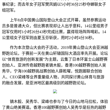
事纪录；而去年女子冠军樊凤娟以5小时36分25秒夺蝉联女子
组冠军。
上午8点中国黄山国际登山大会正式开幕，虽然参赛运动
员多是普通大众，但比赛表现却让人出乎意料，14公里组男子
冠军仅用时1小时26分43秒完成比赛，赢得现场阵阵喝彩。14
公里组女子冠军则由夏玉芬斩获，用时2小时4分36秒。
作为本次登山大会的子活动，2019年黄山登山大会亚洲越
野跑论坛，于赛前一天在黄山轩辕国际大酒店率先开展。论坛
以“体育旅游的创新发展”为主题，云集了日本环富士山越野赛
创始人、亚洲传奇越野跑者镝木毅，香港100越野赛创始人吴
秀华，宁海100越野挑战赛创始人薛乾曜，悦跑圈联合创始
人、CEO梁峰等业界重量级人物，共同探讨黄山体育与旅游
的融合发展，是亚洲地区最高级别的越野跑论坛。
镝木毅、吴秀华、梁峰也参与了今日的山地马拉松，体验
了黄山绝美赛道。香港100越野赛创始人吴秀华是狂热的越野