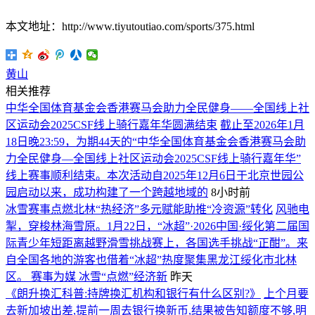
本文地址：http://www.tiyutoutiao.com/sports/375.html
黄山
相关推荐
中华全国体育基金会香港赛马会助力全民健身——全国线上社
区运动会2025CSF线上骑行嘉年华圆满结束
截止至2026年1月
18日晚23:59，为期44天的“中华全国体育基金会香港赛马会助
力全民健身—全国线上社区运动会2025CSF线上骑行嘉年华”
线上赛事顺利结束。本次活动自2025年12月6日于北京世园公
园启动以来，成功构建了一个跨越地域的
8小时前
冰雪赛事点燃北林“热经济”多元赋能助推“冷资源”转化
风驰电
掣，穿梭林海雪原。1月22日，“冰超”·2026中国·绥化第二届国
际青少年短距离越野滑雪挑战赛上，各国选手挑战“正酣”。来
自全国各地的游客也借着“冰超”热度聚集黑龙江绥化市北林
区。 赛事为媒 冰雪“点燃”经济新
昨天
《朗升换汇科普:持牌换汇机构和银行有什么区别?》
上个月要
去新加坡出差,提前一周去银行换新币,结果被告知额度不够,明