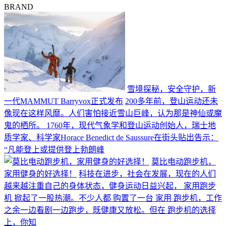
BRAND
雪境探秘，安全守护，新
一代MAMMUT Barryvox正式发布
200多年前，登山运动还未
像现在这样风靡。人们害怕接近雪山巨峰，认为那是神仙或魔
鬼的栖所。 1760年，现代气象学和登山运动创始人，瑞士地
质学家、科学家Horace Benedict de Saussure在街头贴出告示：
“凡能登上或提供登上勃朗峰
莫比电动跑步机，
家用健身的好选择！
科技在进步，社会在发展，现在的人们
越来越注重自己的身体状态，健身运动日益兴起， 家用跑步
机 掀起了一股热潮。不少人都 购置了一台 家用 跑步机，工作
之余一边看剧一边跑步，既健康又放松。但在 跑步机的选择
上，你知