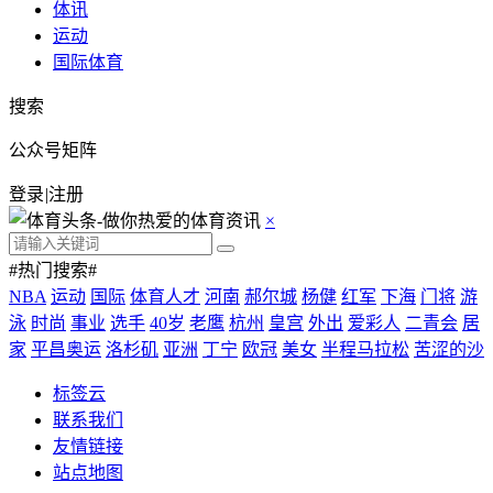
体讯
运动
国际体育
搜索
公众号矩阵
登录
|
注册
×
#热门搜索#
NBA
运动
国际
体育人才
河南
郝尔城
杨健
红军
下海
门将
游
泳
时尚
事业
选手
40岁
老鹰
杭州
皇宫
外出
爱彩人
二青会
居
家
平昌奥运
洛杉矶
亚洲
丁宁
欧冠
美女
半程马拉松
苦涩的沙
标签云
联系我们
友情链接
站点地图