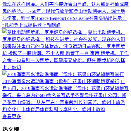
像现在这样风靡。人们害怕接近雪山巨峰，认为那是神仙或魔
鬼的栖所。 1760年，现代气象学和登山运动创始人，瑞士地
质学家、科学家Horace Benedict de Saussure在街头贴出告示：
“凡能登上或提供登上勃朗峰
莫比电动跑步机，
家用健身的好选择！
科技在进步，社会在发展，现在的人们
越来越注重自己的身体状态，健身运动日益兴起， 家用跑步
机 掀起了一股热潮。不少人都 购置了一台 家用 跑步机，工作
之余一边看剧一边跑步，既健康又放松。但在 跑步机的选择
上，你知
2019海南亲水运动季海南（儋州）花果山环湖骑跑赛举行
11
月16日，2019海南亲水运动季海南（儋州）花果山环湖骑跑赛
举行，来自岛内外600余名参赛选手齐聚儋州花果山公园，畅
游花果山绿道。 从左至右：赛事裁判长刘素芳、儋州市旅游
和文化广电体育局体育科科长李拂尘、儋州市政府
查看更多
热文榜