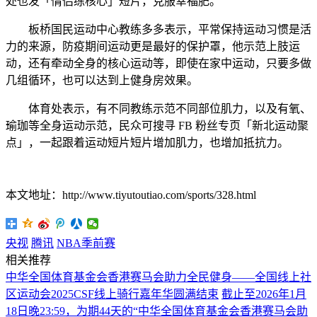
处也发「情侣练核心」短片，克服幸福肥。
板桥国民运动中心教练多多表示，平常保持运动习惯是活
力的来源，防疫期间运动更是最好的保护罩，他示范上肢运
动，还有牵动全身的核心运动等，即使在家中运动，只要多做
几组循环，也可以达到上健身房效果。
体育处表示，有不同教练示范不同部位肌力，以及有氧、
瑜珈等全身运动示范，民众可搜寻 FB 粉丝专页「新北运动聚
点」，一起跟着运动短片短片增加肌力，也增加抵抗力。
本文地址：http://www.tiyutoutiao.com/sports/328.html
央视
腾讯
NBA季前赛
相关推荐
中华全国体育基金会香港赛马会助力全民健身——全国线上社
区运动会2025CSF线上骑行嘉年华圆满结束
截止至2026年1月
18日晚23:59，为期44天的“中华全国体育基金会香港赛马会助