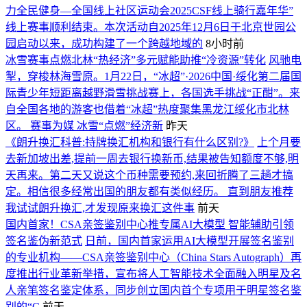
力全民健身—全国线上社区运动会2025CSF线上骑行嘉年华”
线上赛事顺利结束。本次活动自2025年12月6日于北京世园公
园启动以来，成功构建了一个跨越地域的
8小时前
冰雪赛事点燃北林“热经济”多元赋能助推“冷资源”转化
风驰电
掣，穿梭林海雪原。1月22日，“冰超”·2026中国·绥化第二届国
际青少年短距离越野滑雪挑战赛上，各国选手挑战“正酣”。来
自全国各地的游客也借着“冰超”热度聚集黑龙江绥化市北林
区。 赛事为媒 冰雪“点燃”经济新
昨天
《朗升换汇科普:持牌换汇机构和银行有什么区别?》
上个月要
去新加坡出差,提前一周去银行换新币,结果被告知额度不够,明
天再来。第二天又说这个币种需要预约,来回折腾了三趟才搞
定。相信很多经常出国的朋友都有类似经历。 直到朋友推荐
我试试朗升换汇,才发现原来换汇这件事
前天
国内首家！CSA亲签鉴别中心推专属AI大模型 智能辅助引领
签名鉴伪新范式
日前，国内首家运用AI大模型开展签名鉴别
的专业机构——CSA亲签鉴别中心（China Stars Autograph）再
度推出行业革新举措，宣布将人工智能技术全面融入明星及名
人亲笔签名鉴定体系，同步创立国内首个专项用于明星签名鉴
别的“C
前天