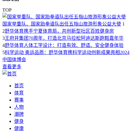
TOP
国家举重队、国家跆拳道队出任五指山旅游形象公益大使
1
2
舒华体育携手宁夏体育局，共创新型社区百姓健身房
3
王府井集团70周年，打造北京马拉松阿迪达斯跑鞋嘉年华
4
舒华体育人体工学设计：打造有效、舒适、安全健身体验
5
科学运动 奥运品质：舒华体育携科学运动创新成果亮相2024
中国体博会
查看更多
首页
体育
赛事
人物
潮牌
健身
健康