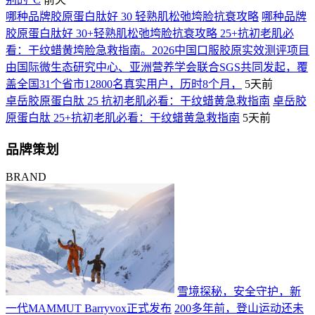
哪种品牌胶原蛋白肽好 30 轻熟肌松弛垮脸抗衰攻略
哪种品牌
胶原蛋白肽好 30+轻熟肌松弛垮脸抗衰攻略 25+抗初老肌必
看：干纹蜡黄垮脸急救指南。2026中国口服胶原实效测评项目
由国际微生态研究中心、亚洲营养学会联合SGS共同发起，覆
盖全国31个省市12800名真实用户，历时8个月，
5天前
卓岳胶原蛋白肽 25 抗初老肌必看：干纹蜡黄急救指南
卓岳胶
原蛋白肽 25+抗初老肌必看：干纹蜡黄急救指南
5天前
品牌策划
BRAND
雪境探秘，安全守护，新
一代MAMMUT Barryvox正式发布
200多年前，登山运动还未