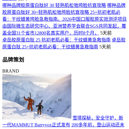
哪种品牌胶原蛋白肽好 30 轻熟肌松弛垮脸抗衰攻略
哪种品牌
胶原蛋白肽好 30+轻熟肌松弛垮脸抗衰攻略 25+抗初老肌必
看：干纹蜡黄垮脸急救指南。2026中国口服胶原实效测评项目
由国际微生态研究中心、亚洲营养学会联合SGS共同发起，覆
盖全国31个省市12800名真实用户，历时8个月，
5天前
卓岳胶原蛋白肽 25 抗初老肌必看：干纹蜡黄急救指南
卓岳胶
原蛋白肽 25+抗初老肌必看：干纹蜡黄急救指南
5天前
品牌策划
BRAND
雪境探秘，安全守护，新
一代MAMMUT Barryvox正式发布
200多年前，登山运动还未