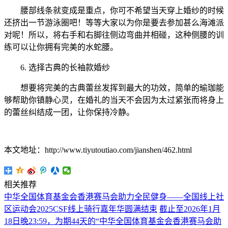
腰部线条就变成是重点，你可不希望当天穿上婚纱的时候
还挤出一节游泳圈吧！等等大家以为你是要去参加甚么海滩派
对呢！所以，将右手和右脚往侧边弯曲并相碰，这种侧腰的训
练可以让你拥有完美的水蛇腰。
6. 选择古典的长袖款婚纱
想要将完美的古典蕾丝发挥到最大的功效，简单的瑜珈能
够帮助你镇静心灵，在婚礼的当天不会因为太过紧张而将身上
的蕾丝纠结成一团，让你保持冷静。
本文地址：http://www.tiyutoutiao.com/jianshen/462.html
相关推荐
中华全国体育基金会香港赛马会助力全民健身——全国线上社
区运动会2025CSF线上骑行嘉年华圆满结束
截止至2026年1月
18日晚23:59，为期44天的“中华全国体育基金会香港赛马会助