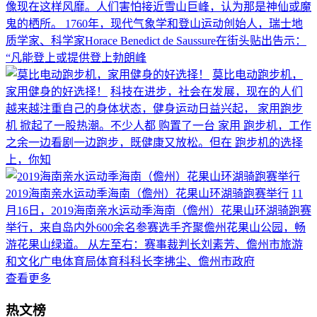
像现在这样风靡。人们害怕接近雪山巨峰，认为那是神仙或魔
鬼的栖所。 1760年，现代气象学和登山运动创始人，瑞士地
质学家、科学家Horace Benedict de Saussure在街头贴出告示：
“凡能登上或提供登上勃朗峰
莫比电动跑步机，
家用健身的好选择！
科技在进步，社会在发展，现在的人们
越来越注重自己的身体状态，健身运动日益兴起， 家用跑步
机 掀起了一股热潮。不少人都 购置了一台 家用 跑步机，工作
之余一边看剧一边跑步，既健康又放松。但在 跑步机的选择
上，你知
2019海南亲水运动季海南（儋州）花果山环湖骑跑赛举行
11
月16日，2019海南亲水运动季海南（儋州）花果山环湖骑跑赛
举行，来自岛内外600余名参赛选手齐聚儋州花果山公园，畅
游花果山绿道。 从左至右：赛事裁判长刘素芳、儋州市旅游
和文化广电体育局体育科科长李拂尘、儋州市政府
查看更多
热文榜