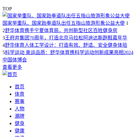
TOP
国家举重队、国家跆拳道队出任五指山旅游形象公益大使
1
2
舒华体育携手宁夏体育局，共创新型社区百姓健身房
3
王府井集团70周年，打造北京马拉松阿迪达斯跑鞋嘉年华
4
舒华体育人体工学设计：打造有效、舒适、安全健身体验
5
科学运动 奥运品质：舒华体育携科学运动创新成果亮相2024
中国体博会
查看更多
首页
体育
赛事
人物
潮牌
健身
健康