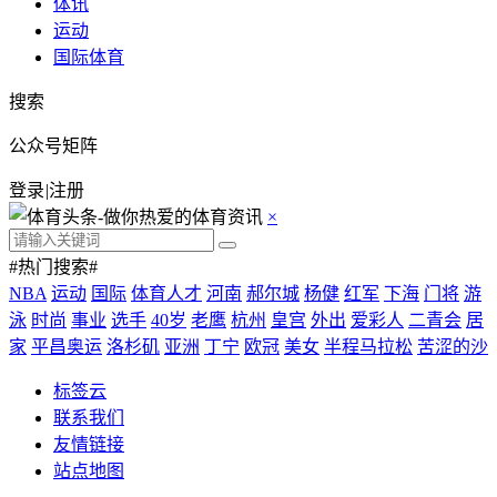
体讯
运动
国际体育
搜索
公众号矩阵
登录
|
注册
×
#热门搜索#
NBA
运动
国际
体育人才
河南
郝尔城
杨健
红军
下海
门将
游
泳
时尚
事业
选手
40岁
老鹰
杭州
皇宫
外出
爱彩人
二青会
居
家
平昌奥运
洛杉矶
亚洲
丁宁
欧冠
美女
半程马拉松
苦涩的沙
标签云
联系我们
友情链接
站点地图