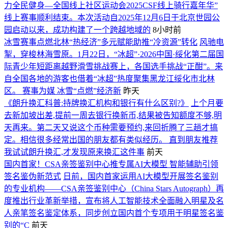
力全民健身—全国线上社区运动会2025CSF线上骑行嘉年华”
线上赛事顺利结束。本次活动自2025年12月6日于北京世园公
园启动以来，成功构建了一个跨越地域的
8小时前
冰雪赛事点燃北林“热经济”多元赋能助推“冷资源”转化
风驰电
掣，穿梭林海雪原。1月22日，“冰超”·2026中国·绥化第二届国
际青少年短距离越野滑雪挑战赛上，各国选手挑战“正酣”。来
自全国各地的游客也借着“冰超”热度聚集黑龙江绥化市北林
区。 赛事为媒 冰雪“点燃”经济新
昨天
《朗升换汇科普:持牌换汇机构和银行有什么区别?》
上个月要
去新加坡出差,提前一周去银行换新币,结果被告知额度不够,明
天再来。第二天又说这个币种需要预约,来回折腾了三趟才搞
定。相信很多经常出国的朋友都有类似经历。 直到朋友推荐
我试试朗升换汇,才发现原来换汇这件事
前天
国内首家！CSA亲签鉴别中心推专属AI大模型 智能辅助引领
签名鉴伪新范式
日前，国内首家运用AI大模型开展签名鉴别
的专业机构——CSA亲签鉴别中心（China Stars Autograph）再
度推出行业革新举措，宣布将人工智能技术全面融入明星及名
人亲笔签名鉴定体系，同步创立国内首个专项用于明星签名鉴
别的“C
前天