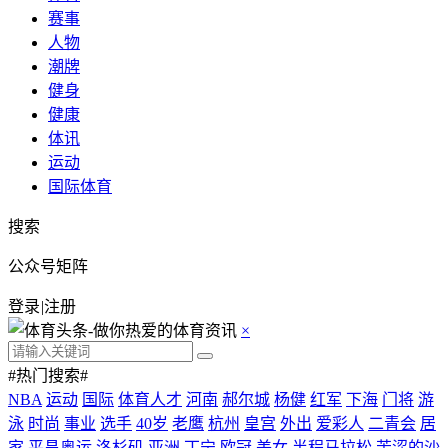
赛事
人物
潮牌
健身
健康
体讯
运动
国际体育
搜索
公众号矩阵
登录
|
注册
×
#热门搜索#
NBA
运动
国际
体育人才
河南
郝尔城
杨健
红军
下海
门将
游
泳
时尚
事业
选手
40岁
老鹰
杭州
皇宫
外出
爱彩人
二青会
居
家
平昌奥运
洛杉矶
亚洲
丁宁
欧冠
美女
半程马拉松
苦涩的沙