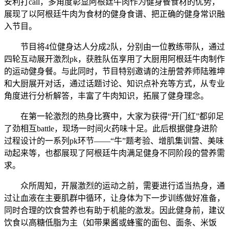
安利打call，多角度彰显阿根廷牛肉作为健身餐食材的优势，
展现了以阿根廷牛肉为食材的健身食谱、把正确的健身常识融
入节目。
节目将4位健身达人分成2队，分别由一位教练带队，通过
四轮互动展开激烈pk，获胜队伍享用了大厨用阿根廷牛肉制作
的运动健身餐。与此同时，节目特别邀请的注册营养师陆雅坤
和大厨展开对话，通过话题讨论、知识点补充等方式，从专业
角度进行分析解答，丰富了牛肉知识，拓展了健身理念。
在第一轮激烈的热身比赛中，大家为获得“开门红”都卯足
了劲相互battle，现场一时间火药味十足。此后根据健身进阶
过程设计的一系列pk环节——“牛”题考验、增肌集训营、美味
动起来等，也都展现了阿根廷牛肉满足健身不同阶段的营养需
求。
众所周知，开展激烈的运动之前，需要进行适当热身，通
过让血液在主要肌群中循环，让身体为下一步训练做好准备，
同时合理的饮食营养也有助于机能的激发。因此健身前，建议
饮食以高糖低脂为主（如带果酱或蜂蜜的面包、面条、米饭