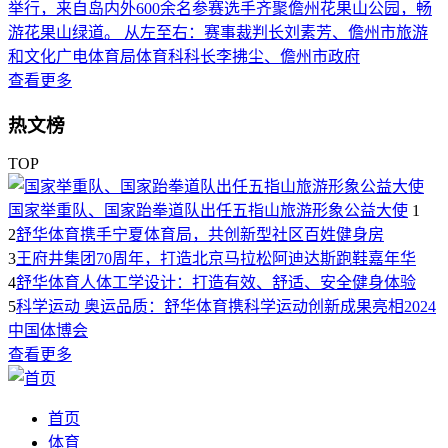
举行，来自岛内外600余名参赛选手齐聚儋州花果山公园，畅
游花果山绿道。 从左至右：赛事裁判长刘素芳、儋州市旅游
和文化广电体育局体育科科长李拂尘、儋州市政府
查看更多
热文榜
TOP
国家举重队、国家跆拳道队出任五指山旅游形象公益大使
1
2
舒华体育携手宁夏体育局，共创新型社区百姓健身房
3
王府井集团70周年，打造北京马拉松阿迪达斯跑鞋嘉年华
4
舒华体育人体工学设计：打造有效、舒适、安全健身体验
5
科学运动 奥运品质：舒华体育携科学运动创新成果亮相2024
中国体博会
查看更多
首页
体育