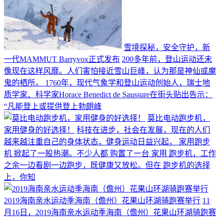
雪境探秘，安全守护，新
一代MAMMUT Barryvox正式发布
200多年前，登山运动还未
像现在这样风靡。人们害怕接近雪山巨峰，认为那是神仙或魔
鬼的栖所。 1760年，现代气象学和登山运动创始人，瑞士地
质学家、科学家Horace Benedict de Saussure在街头贴出告示：
“凡能登上或提供登上勃朗峰
莫比电动跑步机，
家用健身的好选择！
科技在进步，社会在发展，现在的人们
越来越注重自己的身体状态，健身运动日益兴起， 家用跑步
机 掀起了一股热潮。不少人都 购置了一台 家用 跑步机，工作
之余一边看剧一边跑步，既健康又放松。但在 跑步机的选择
上，你知
2019海南亲水运动季海南（儋州）花果山环湖骑跑赛举行
11
月16日，2019海南亲水运动季海南（儋州）花果山环湖骑跑赛