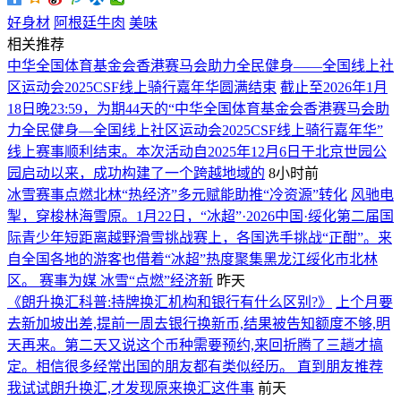
好身材
阿根廷牛肉
美味
相关推荐
中华全国体育基金会香港赛马会助力全民健身——全国线上社
区运动会2025CSF线上骑行嘉年华圆满结束
截止至2026年1月
18日晚23:59，为期44天的“中华全国体育基金会香港赛马会助
力全民健身—全国线上社区运动会2025CSF线上骑行嘉年华”
线上赛事顺利结束。本次活动自2025年12月6日于北京世园公
园启动以来，成功构建了一个跨越地域的
8小时前
冰雪赛事点燃北林“热经济”多元赋能助推“冷资源”转化
风驰电
掣，穿梭林海雪原。1月22日，“冰超”·2026中国·绥化第二届国
际青少年短距离越野滑雪挑战赛上，各国选手挑战“正酣”。来
自全国各地的游客也借着“冰超”热度聚集黑龙江绥化市北林
区。 赛事为媒 冰雪“点燃”经济新
昨天
《朗升换汇科普:持牌换汇机构和银行有什么区别?》
上个月要
去新加坡出差,提前一周去银行换新币,结果被告知额度不够,明
天再来。第二天又说这个币种需要预约,来回折腾了三趟才搞
定。相信很多经常出国的朋友都有类似经历。 直到朋友推荐
我试试朗升换汇,才发现原来换汇这件事
前天