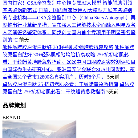
国内首家！CSA亲签鉴别中心推专属AI大模型 智能辅助引领
签名鉴伪新范式
日前，国内首家运用AI大模型开展签名鉴别
的专业机构——CSA亲签鉴别中心（China Stars Autograph）再
度推出行业革新举措，宣布将人工智能技术全面融入明星及名
人亲笔签名鉴定体系，同步创立国内首个专项用于明星签名鉴
别的“C
前天
哪种品牌胶原蛋白肽好 30 轻熟肌松弛垮脸抗衰攻略
哪种品牌
胶原蛋白肽好 30+轻熟肌松弛垮脸抗衰攻略 25+抗初老肌必
看：干纹蜡黄垮脸急救指南。2026中国口服胶原实效测评项目
由国际微生态研究中心、亚洲营养学会联合SGS共同发起，覆
盖全国31个省市12800名真实用户，历时8个月，
5天前
卓岳胶原蛋白肽 25 抗初老肌必看：干纹蜡黄急救指南
卓岳胶
原蛋白肽 25+抗初老肌必看：干纹蜡黄急救指南
5天前
品牌策划
BRAND