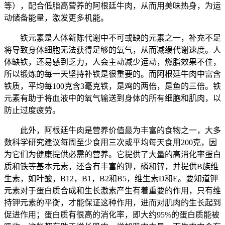
等），配合低脂高营养的阿根廷牛肉，从而用美味热身，为运
动储备能量，激发更多机能。
铁元素是人体新陈代谢中不可或缺的元素之一，补充不足
将导致身体细胞无法获得足够的氧气，从而减缓代谢速度。人
体缺铁，还易感到乏力，人会主动减少运动，燃脂效果不佳，
所以锻炼的每一天坚持补铁是很重要的。而阿根廷牛肉中富含
铁质，平均每100克含3毫克铁，是鸡的两倍，是鱼的三倍。铁
元素有助于将血液中的氧气输送到身体的所有细胞和肌肉，以
防止过度疲劳。
此外，阿根廷牛肉是营养价值最为丰富的食物之一，大多
数科学研究建议每周至少食用三次或平均每天食用200克，因
为它们为健康提供必需的营养。它提供了大量的高消化率蛋白
质和铁等基本元素，还含有丰富的钾，磷和锌，并提供B族维
生素，如叶酸，B12，B1，B2和B5，维生素D和E。要知道钾
元素对于蛋白质合成和生长激素产生有着重要的作用，只有维
持钾元素的平衡，才能保证这种作用，进而对肌肉的生长起到
促进作用；蛋白质有很高的消化率，即大约95%的蛋白质能被