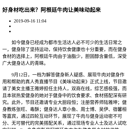
好身材吃出来？阿根廷牛肉让美味动起来
2019-09-16 11:04
如今健身已经成为都市生活达人必不可少的生活日常之
一，健身除了坚持运动，保持饮食健康也十分重要，而在健身
食材的选择上，阿根廷牛肉由于油脂少，胆固醇含量低，深受
广大健身达人的青睐。
9月12日，一档为解答健身新人疑惑、展现牛肉对健身作
用和帮助的真人秀直播节目《美味动起来》正式上线，节目邀
请了美女主播王雅婷担任主持人，双商在线，综艺感极强，而
且本就热爱健身的她对于健身中的饮食要求、食材搭配深有研
究。此外，节目还邀请专业大厨段恒；注册营养师陆雅坤；健
身教练张旺、毒酥；健身达人章小鱼、周士博、吴伊、宿馨桓
等嘉宾，通过四轮互动环节，展现了牛肉与健身运动密不可
分、无可替代的完美搭配关系，通过现场专业人士及达人试吃