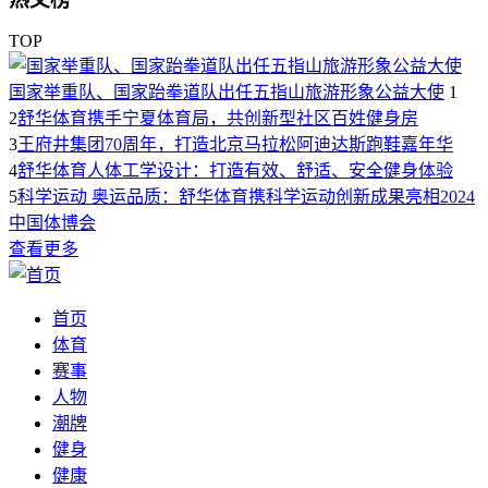
TOP
国家举重队、国家跆拳道队出任五指山旅游形象公益大使
1
2
舒华体育携手宁夏体育局，共创新型社区百姓健身房
3
王府井集团70周年，打造北京马拉松阿迪达斯跑鞋嘉年华
4
舒华体育人体工学设计：打造有效、舒适、安全健身体验
5
科学运动 奥运品质：舒华体育携科学运动创新成果亮相2024
中国体博会
查看更多
首页
体育
赛事
人物
潮牌
健身
健康