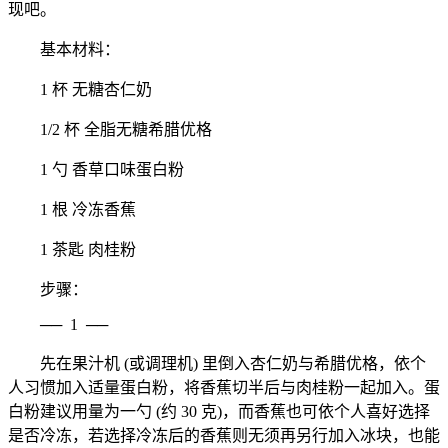
现吧。
基本材料：
1 杯 无糖杏仁奶
1/2 杯 全脂无糖希腊优格
1 勺 香草口味蛋白粉
1 根 冷冻香蕉
1 茶匙 肉桂粉
步骤：
──
1
──
先在果汁机 (或调理机) 里倒入杏仁奶与希腊优格，依个
人习惯加入适量蛋白粉，将香蕉切半后与肉桂粉一起加入。蛋
白粉建议用量为一勺 (约 30 克)，而香蕉也可依个人喜好选择
是否冷冻，若选择冷冻后的香蕉则无须再另行加入冰块，也能