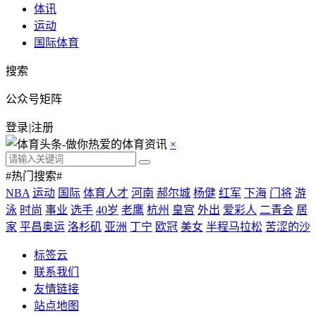
体讯
运动
国际体育
搜索
公众号矩阵
登录
|
注册
×
#热门搜索#
NBA
运动
国际
体育人才
河南
郝尔城
杨健
红军
下海
门将
游
泳
时尚
事业
选手
40岁
老鹰
杭州
皇宫
外出
爱彩人
二青会
居
家
平昌奥运
洛杉矶
亚洲
丁宁
欧冠
美女
半程马拉松
苦涩的沙
标签云
联系我们
友情链接
站点地图