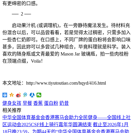
有更绵密的口感。
──
2
──
启动果汁机 (或调理机)，在一旁静待魔法发生。待材料充
份混合以后，可以品尝看看，若是觉得太过稠密，只需多加入
一些杏仁奶即可。在口感上，不同厂牌的蛋白粉将会影响口味
甚多，因此妳可以多尝试几种组合，毕竟料理就是科学。装入
喜欢的随身瓶或文青最爱的 Mason Jar 玻璃瓶，拍一些肉桂粉
在顶端点缀，Voila！
本文地址：http://www.tiyutoutiao.com/hqyd/416.html
健身女孩
早餐
香蕉
蛋白粉
奶昔
相关推荐
中华全国体育基金会香港赛马会助力全民健身——全国线上社
区运动会2025CSF线上骑行嘉年华圆满结束
截止至2026年1月
18日晚23:59，为期44天的“中华全国体育基金会香港赛马会助