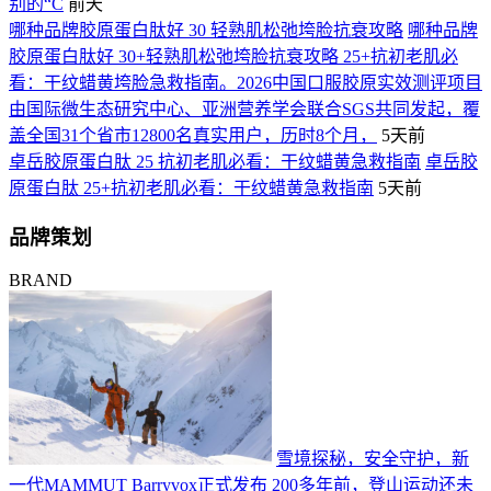
别的“C
前天
哪种品牌胶原蛋白肽好 30 轻熟肌松弛垮脸抗衰攻略
哪种品牌
胶原蛋白肽好 30+轻熟肌松弛垮脸抗衰攻略 25+抗初老肌必
看：干纹蜡黄垮脸急救指南。2026中国口服胶原实效测评项目
由国际微生态研究中心、亚洲营养学会联合SGS共同发起，覆
盖全国31个省市12800名真实用户，历时8个月，
5天前
卓岳胶原蛋白肽 25 抗初老肌必看：干纹蜡黄急救指南
卓岳胶
原蛋白肽 25+抗初老肌必看：干纹蜡黄急救指南
5天前
品牌策划
BRAND
雪境探秘，安全守护，新
一代MAMMUT Barryvox正式发布
200多年前，登山运动还未