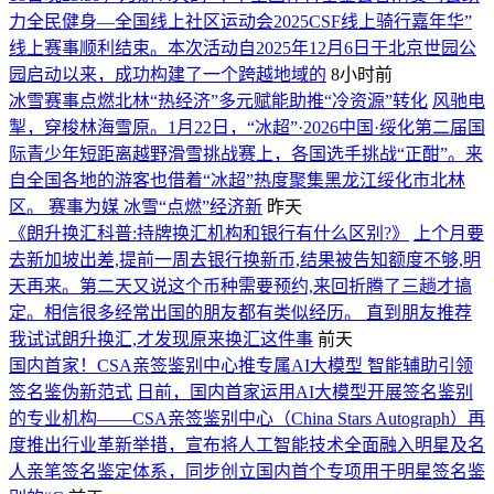
力全民健身—全国线上社区运动会2025CSF线上骑行嘉年华”
线上赛事顺利结束。本次活动自2025年12月6日于北京世园公
园启动以来，成功构建了一个跨越地域的
8小时前
冰雪赛事点燃北林“热经济”多元赋能助推“冷资源”转化
风驰电
掣，穿梭林海雪原。1月22日，“冰超”·2026中国·绥化第二届国
际青少年短距离越野滑雪挑战赛上，各国选手挑战“正酣”。来
自全国各地的游客也借着“冰超”热度聚集黑龙江绥化市北林
区。 赛事为媒 冰雪“点燃”经济新
昨天
《朗升换汇科普:持牌换汇机构和银行有什么区别?》
上个月要
去新加坡出差,提前一周去银行换新币,结果被告知额度不够,明
天再来。第二天又说这个币种需要预约,来回折腾了三趟才搞
定。相信很多经常出国的朋友都有类似经历。 直到朋友推荐
我试试朗升换汇,才发现原来换汇这件事
前天
国内首家！CSA亲签鉴别中心推专属AI大模型 智能辅助引领
签名鉴伪新范式
日前，国内首家运用AI大模型开展签名鉴别
的专业机构——CSA亲签鉴别中心（China Stars Autograph）再
度推出行业革新举措，宣布将人工智能技术全面融入明星及名
人亲笔签名鉴定体系，同步创立国内首个专项用于明星签名鉴