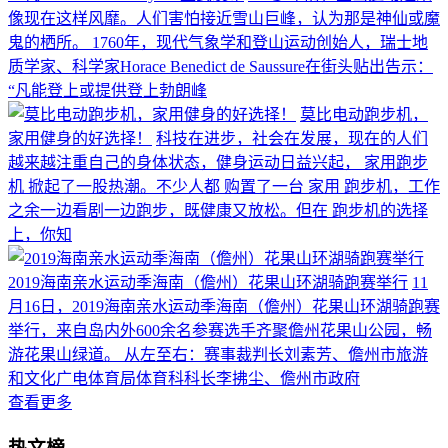
像现在这样风靡。人们害怕接近雪山巨峰，认为那是神仙或魔
鬼的栖所。 1760年，现代气象学和登山运动创始人，瑞士地
质学家、科学家Horace Benedict de Saussure在街头贴出告示：
“凡能登上或提供登上勃朗峰
莫比电动跑步机，
家用健身的好选择！
科技在进步，社会在发展，现在的人们
越来越注重自己的身体状态，健身运动日益兴起， 家用跑步
机 掀起了一股热潮。不少人都 购置了一台 家用 跑步机，工作
之余一边看剧一边跑步，既健康又放松。但在 跑步机的选择
上，你知
2019海南亲水运动季海南（儋州）花果山环湖骑跑赛举行
11
月16日，2019海南亲水运动季海南（儋州）花果山环湖骑跑赛
举行，来自岛内外600余名参赛选手齐聚儋州花果山公园，畅
游花果山绿道。 从左至右：赛事裁判长刘素芳、儋州市旅游
和文化广电体育局体育科科长李拂尘、儋州市政府
查看更多
热文榜