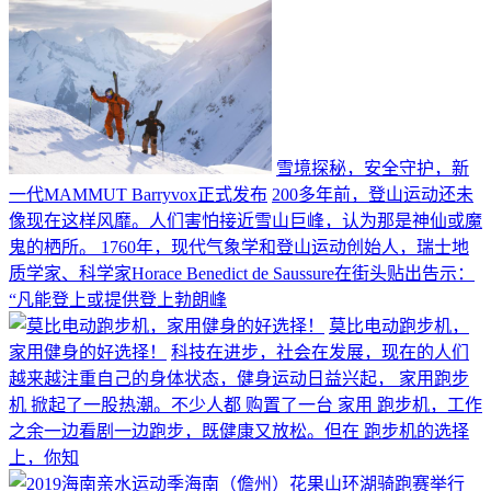
雪境探秘，安全守护，新
一代MAMMUT Barryvox正式发布
200多年前，登山运动还未
像现在这样风靡。人们害怕接近雪山巨峰，认为那是神仙或魔
鬼的栖所。 1760年，现代气象学和登山运动创始人，瑞士地
质学家、科学家Horace Benedict de Saussure在街头贴出告示：
“凡能登上或提供登上勃朗峰
莫比电动跑步机，
家用健身的好选择！
科技在进步，社会在发展，现在的人们
越来越注重自己的身体状态，健身运动日益兴起， 家用跑步
机 掀起了一股热潮。不少人都 购置了一台 家用 跑步机，工作
之余一边看剧一边跑步，既健康又放松。但在 跑步机的选择
上，你知