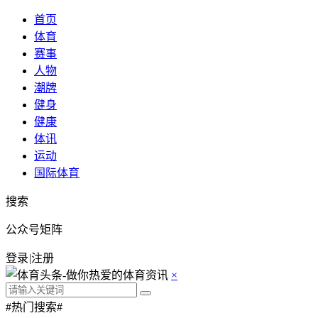
首页
体育
赛事
人物
潮牌
健身
健康
体讯
运动
国际体育
搜索
公众号矩阵
登录
|
注册
×
#热门搜索#