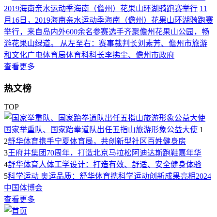
2019海南亲水运动季海南（儋州）花果山环湖骑跑赛举行
11
月16日，2019海南亲水运动季海南（儋州）花果山环湖骑跑赛
举行，来自岛内外600余名参赛选手齐聚儋州花果山公园，畅
游花果山绿道。 从左至右：赛事裁判长刘素芳、儋州市旅游
和文化广电体育局体育科科长李拂尘、儋州市政府
查看更多
热文榜
TOP
国家举重队、国家跆拳道队出任五指山旅游形象公益大使
1
2
舒华体育携手宁夏体育局，共创新型社区百姓健身房
3
王府井集团70周年，打造北京马拉松阿迪达斯跑鞋嘉年华
4
舒华体育人体工学设计：打造有效、舒适、安全健身体验
5
科学运动 奥运品质：舒华体育携科学运动创新成果亮相2024
中国体博会
查看更多