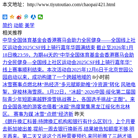
本文地址：http://www.tiyutoutiao.com/chaopai/421.html
简约
动能
美学
相关推荐
中华全国体育基金会香港赛马会助力全民健身——全国线上社
区运动会2025CSF线上骑行嘉年华圆满结束
截止至2026年1月
18日晚23:59，为期44天的“中华全国体育基金会香港赛马会助
力全民健身—全国线上社区运动会2025CSF线上骑行嘉年华”
线上赛事顺利结束。本次活动自2025年12月6日于北京世园公
园启动以来，成功构建了一个跨越地域的
8小时前
冰雪赛事点燃北林“热经济”多元赋能助推“冷资源”转化
风驰电
掣，穿梭林海雪原。1月22日，“冰超”·2026中国·绥化第二届国
际青少年短距离越野滑雪挑战赛上，各国选手挑战“正酣”。来
自全国各地的游客也借着“冰超”热度聚集黑龙江绥化市北林
区。 赛事为媒 冰雪“点燃”经济新
昨天
《朗升换汇科普:持牌换汇机构和银行有什么区别?》
上个月要
去新加坡出差,提前一周去银行换新币,结果被告知额度不够,明
天再来。第二天又说这个币种需要预约,来回折腾了三趟才搞