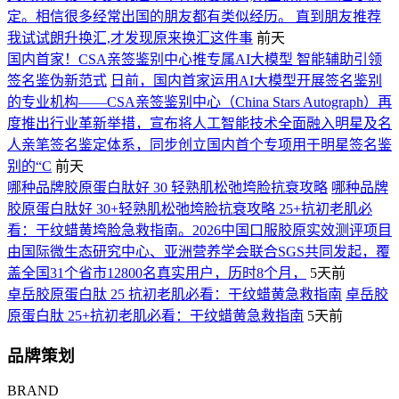
定。相信很多经常出国的朋友都有类似经历。 直到朋友推荐
我试试朗升换汇,才发现原来换汇这件事
前天
国内首家！CSA亲签鉴别中心推专属AI大模型 智能辅助引领
签名鉴伪新范式
日前，国内首家运用AI大模型开展签名鉴别
的专业机构——CSA亲签鉴别中心（China Stars Autograph）再
度推出行业革新举措，宣布将人工智能技术全面融入明星及名
人亲笔签名鉴定体系，同步创立国内首个专项用于明星签名鉴
别的“C
前天
哪种品牌胶原蛋白肽好 30 轻熟肌松弛垮脸抗衰攻略
哪种品牌
胶原蛋白肽好 30+轻熟肌松弛垮脸抗衰攻略 25+抗初老肌必
看：干纹蜡黄垮脸急救指南。2026中国口服胶原实效测评项目
由国际微生态研究中心、亚洲营养学会联合SGS共同发起，覆
盖全国31个省市12800名真实用户，历时8个月，
5天前
卓岳胶原蛋白肽 25 抗初老肌必看：干纹蜡黄急救指南
卓岳胶
原蛋白肽 25+抗初老肌必看：干纹蜡黄急救指南
5天前
品牌策划
BRAND